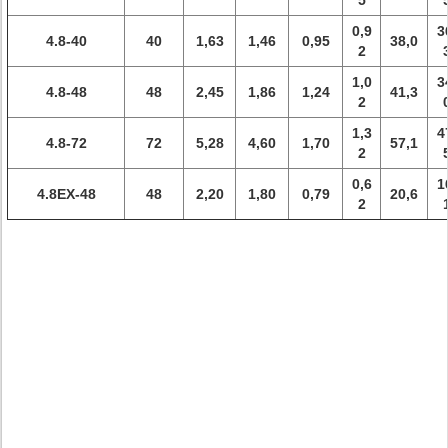
5
0,9
3
4.8-40
40
1,63
1,46
0,95
38,0
2
1,0
3
4.8-48
48
2,45
1,86
1,24
41,3
2
1,3
4
4.8-72
72
5,28
4,60
1,70
57,1
2
0,6
1
4.8EX-48
48
2,20
1,80
0,79
20,6
2