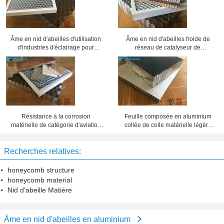
Âme en nid d'abeilles d'utilisation
Âme en nid d'abeilles froide de
d'industries d'éclairage pour
réseau de catalyseur de
différentes grilles de projecteur
climatisation, panneaux en
d'exposition
aluminium de nid d'abeilles
Résistance à la corrosion
Feuille composée en aluminium
matérielle de catégorie d'aviation
collée de colle matérielle légère
de sandwich en aluminium à âme
d'âme en nid d'abeilles
en nid d'abeilles
Recherches relatives:
honeycomb structure
honeycomb material
Nid d'abeille Matière
Âme en nid d'abeilles en aluminium