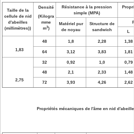
Résistance à la pression
Propr
Densité
Taille de la
simple (MPA)
cellule de nid
(Kilogra
d'abeilles
mme
Matériel pur
Structure de
3
(millimètres))
m
)
de noyau
sandwich
L
48
1,8
2,28
1,38
1,83
64
3,12
3,83
1,81
32
0,92
1,0
0,79
48
2,1
2,33
1,48
2,75
72
3,93
4,26
2,62
Propriétés mécaniques de l'âme en nid d'abeil