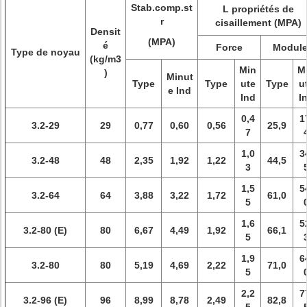
Stab.comp.st
L propriétés de
r
cisaillement (MPA)
Densit
(MPA)
é
Force
Modul
Type de noyau
(kg/m3
Min
M
)
Minut
Type
Type
ute
Type
u
e Ind
Ind
I
0,4
1
3.2-29
29
0,77
0,60
0,56
25,9
7
1,0
3
3.2-48
48
2,35
1,92
1,22
44,5
3
1,5
5
3.2-64
64
3,88
3,22
1,72
61,0
5
1,6
5
3.2-80 (E)
80
6,67
4,49
1,92
66,1
5
1,9
6
3.2-80
80
5,19
4,69
2,22
71,0
5
2,2
7
3.2-96 (E)
96
8,99
8,78
2,49
82,8