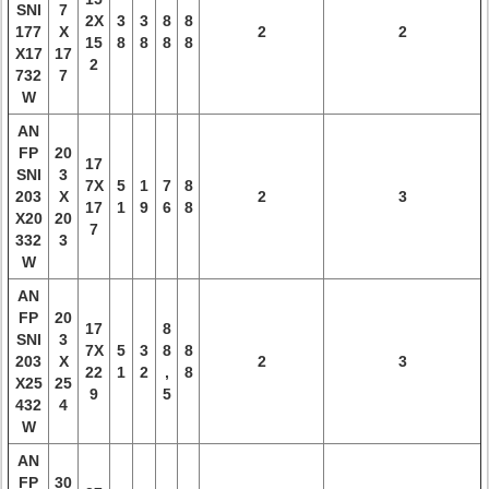
SNI
7
2X
3
3
8
8
177
X
2
2
15
8
8
8
8
X17
17
2
732
7
W
AN
FP
20
17
SNI
3
7X
5
1
7
8
203
X
2
3
17
1
9
6
8
X20
20
7
332
3
W
AN
FP
20
17
8
SNI
3
7X
5
3
8
8
203
X
2
3
22
1
2
,
8
X25
25
9
5
432
4
W
AN
FP
30