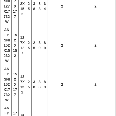
SNI
7
2X
2
3
8
6
127
X
2
2
15
5
8
8
4
X17
17
2
732
7
W
AN
FP
15
12
SNI
2
7X
2
2
8
8
152
X
2
2
12
5
5
9
9
X15
15
7
232
2
W
AN
FP
15
12
SNI
2
7X
2
3
8
8
152
X
2
2
15
5
8
8
9
X17
17
2
732
7
W
AN
FP
17
15