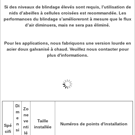
Si des niveaux de blindage élevés sont requis, l’utilisation de
nids d’abeilles à cellules croisées est recommandée. Les
performances du blindage s’amélioreront à mesure que le flux
d’air diminuera, mais ne sera pas éliminé.
Pour les applications, nous fabriquons une version lourde en
acier doux galvanisé à chaud. Veuillez nous contacter pour
plus d'informations.
Di
Zo
m
ne
e
ve
Taille
n
Numéros de points d'installation
Spé
nti
installée
si
cifi
lé