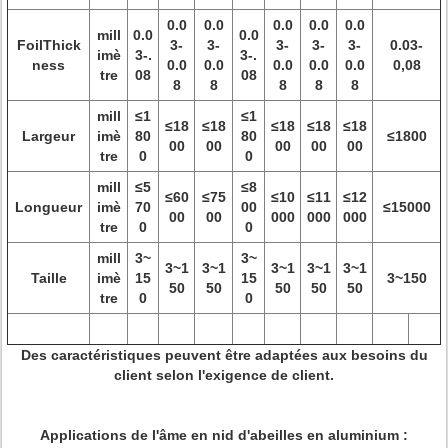
0.0
0.0
0.0
0.0
0.0
mill
0.0
0.0
FoilThick
3-
3-
3-
3-
3-
0.03-
imè
3-.
3-.
ness
0.0
0.0
0.0
0.0
0.0
0,08
tre
08
08
8
8
8
8
8
mill
≤1
≤1
≤18
≤18
≤18
≤18
≤18
Largeur
imè
80
80
≤1800
00
00
00
00
00
tre
0
0
mill
≤5
≤8
≤60
≤75
≤10
≤11
≤12
Longueur
imè
70
00
≤15000
00
00
000
000
000
tre
0
0
mill
3~
3~
3~1
3~1
3~1
3~1
3~1
Taille
imè
15
15
3~150
50
50
50
50
50
tre
0
0
Des caractéristiques peuvent être adaptées aux besoins du
client selon l'exigence de client.
Applications de l'âme en nid d'abeilles en aluminium :