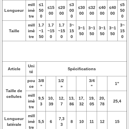
mill
≤1
≤3
≤5
≤15
≤20
≤30
≤32
≤40
≤40
Longueur
imè
50
00
50
00
00
00
00
00
00
tre
0
0
0
mill
1.7
1.7
1.7
3~
3~
3~1
3~1
3~1
3~1
Taille
imè
~1
~15
~15
15
15
50
50
50
50
tre
50
0
0
0
0
Uni
Article
Spécifications
té
pou
3/8
1/2
3/4
1"
ce
"
»
"
Taille de
mill
cellules
9,5
10,
12,
13,
17,
19,
20,
imè
25,4
3
39
7
86
32
05
78
tre
mill
Longueur
7,3
imè
5,5
6
8
10
11
12
15
latérale
3
tre