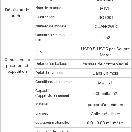
Nom de marque
MICH
Détails sur le
produit
Certification
ISO9001
Numéro de modèle
TCUAHCWPG
Quantité de commande
1 m2
min
USD0.5-USD5 per Square
Prix
Meter
Conditions de
Détails d'emballage
caisses de contreplaqué
paiement et
expédition
Délai de livraison
Dans un mois
Conditions de paiement
L/C, T/T
Capacité
200 mille m2
d'approvisionnement
Matériel:
papier d'aluminium
Liaison:
Colle métallisée
épaisseur matérielle:
0.01-0.08 millimètre
Longueur de côté de