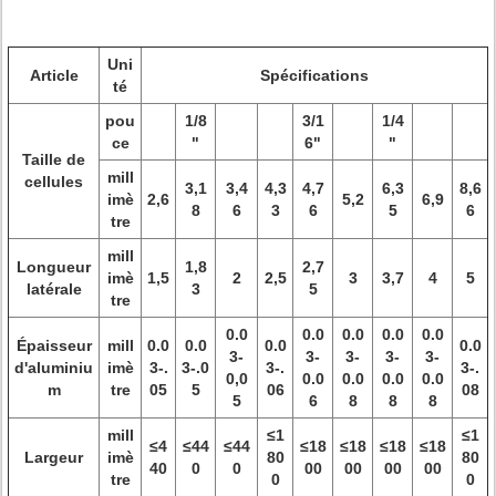
Uni
Article
Spécifications
té
pou
1/8
3/1
1/4
ce
"
6"
"
Taille de
mill
cellules
3,1
3,4
4,3
4,7
6,3
8,6
imè
2,6
5,2
6,9
8
6
3
6
5
6
tre
mill
Longueur
1,8
2,7
imè
1,5
2
2,5
3
3,7
4
5
latérale
3
5
tre
0.0
0.0
0.0
0.0
0.0
Épaisseur
mill
0.0
0.0
0.0
0.0
3-
3-
3-
3-
3-
d'aluminiu
imè
3-.
3-.0
3-.
3-.
0,0
0.0
0.0
0.0
0.0
m
tre
05
5
06
08
5
6
8
8
8
mill
≤1
≤1
≤4
≤44
≤44
≤18
≤18
≤18
≤18
Largeur
imè
80
80
40
0
0
00
00
00
00
tre
0
0