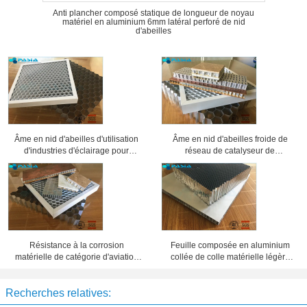
Anti plancher composé statique de longueur de noyau
matériel en aluminium 6mm latéral perforé de nid
d'abeilles
Âme en nid d'abeilles d'utilisation
Âme en nid d'abeilles froide de
d'industries d'éclairage pour
réseau de catalyseur de
différentes grilles de projecteur
climatisation, panneaux en
d'exposition
aluminium de nid d'abeilles
Résistance à la corrosion
Feuille composée en aluminium
matérielle de catégorie d'aviation
collée de colle matérielle légère
de sandwich en aluminium à âme
d'âme en nid d'abeilles
en nid d'abeilles
Recherches relatives: