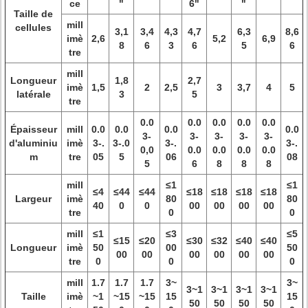
ce
"
6"
"
Taille de
mill
cellules
3,1
3,4
4,3
4,7
6,3
8,6
imè
2,6
5,2
6,9
8
6
3
6
5
6
tre
mill
Longueur
1,8
2,7
imè
1,5
2
2,5
3
3,7
4
5
latérale
3
5
tre
0.0
0.0
0.0
0.0
0.0
Épaisseur
mill
0.0
0.0
0.0
0.0
3-
3-
3-
3-
3-
d'aluminiu
imè
3-.
3-.0
3-.
3-.
0,0
0.0
0.0
0.0
0.0
m
tre
05
5
06
08
5
6
8
8
8
mill
≤1
≤1
≤4
≤44
≤44
≤18
≤18
≤18
≤18
Largeur
imè
80
80
40
0
0
00
00
00
00
tre
0
0
mill
≤1
≤3
≤5
≤15
≤20
≤30
≤32
≤40
≤40
Longueur
imè
50
00
50
00
00
00
00
00
00
tre
0
0
0
mill
1.7
1.7
1.7
3~
3~
3~1
3~1
3~1
3~1
Taille
imè
~1
~15
~15
15
15
50
50
50
50