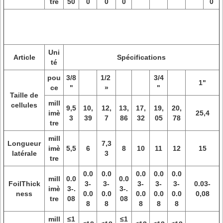
tre
50
0
0
0
0
Uni
Article
Spécifications
té
pou
3/8
1/2
3/4
1"
ce
"
»
"
Taille de
mill
cellules
9,5
10,
12,
13,
17,
19,
20,
imè
25,4
3
39
7
86
32
05
78
tre
mill
Longueur
7,3
imè
5,5
6
8
10
11
12
15
latérale
3
tre
0.0
0.0
0.0
0.0
0.0
mill
0.0
0.0
FoilThick
3-
3-
3-
3-
3-
0.03-
imè
3-.
3-.
ness
0.0
0.0
0.0
0.0
0.0
0,08
tre
08
08
8
8
8
8
8
mill
≤1
≤1