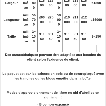
≤18
≤18
≤18
≤18
≤18
Largeur
imè
80
80
≤1800
00
00
00
00
00
tre
0
0
mill
≤5
≤8
≤60
≤75
≤10
≤11
≤12
Longueur
imè
70
00
≤15000
00
00
000
000
000
tre
0
0
mill
3~
3~
3~1
3~1
3~1
3~1
3~1
Taille
imè
15
15
3~150
50
50
50
50
50
tre
0
0
Des caractéristiques peuvent être adaptées aux besoins du
client selon l'exigence de client.
Le paquet est par les caisses en bois ou de contreplaqué avec
les tranches ou les blocs empilés dans la boîte.
Modes d'approvisionnement de l'âme en nid d'abeilles en
aluminium :
-
Bloc non-expansé