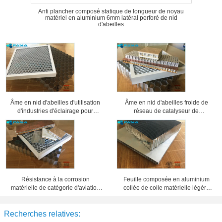
Anti plancher composé statique de longueur de noyau
matériel en aluminium 6mm latéral perforé de nid
d'abeilles
Âme en nid d'abeilles d'utilisation
Âme en nid d'abeilles froide de
d'industries d'éclairage pour
réseau de catalyseur de
différentes grilles de projecteur
climatisation, panneaux en
d'exposition
aluminium de nid d'abeilles
Résistance à la corrosion
Feuille composée en aluminium
matérielle de catégorie d'aviation
collée de colle matérielle légère
de sandwich en aluminium à âme
d'âme en nid d'abeilles
en nid d'abeilles
Recherches relatives: