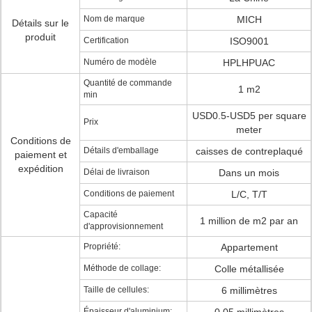
Nom de marque
MICH
Détails sur le
produit
Certification
ISO9001
Numéro de modèle
HPLHPUAC
Quantité de commande
1 m2
min
USD0.5-USD5 per square
Prix
meter
Conditions de
Détails d'emballage
caisses de contreplaqué
paiement et
expédition
Délai de livraison
Dans un mois
Conditions de paiement
L/C, T/T
Capacité
1 million de m2 par an
d'approvisionnement
Propriété:
Appartement
Méthode de collage:
Colle métallisée
Taille de cellules:
6 millimètres
Épaisseur d'aluminium: