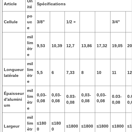
Un
Article
Spécifications
ité
po
Cellule
uc
3/8"
1/2 »
3/4"
e
mil
lim
9,53
10,39
12,7
13,86
17,32
19,05
20
ètr
e
mil
Longueur
lim
5,5
6
7,33
8
10
11
12
latérale
ètr
e
mil
Épaisseur
0,03-
0,03-
0,03-
0,03-
lim
0.03-
0.03-
0.
d'alumini
0,08
0,08
0,08
0,08
ètr
0,08
0,08
0,
um
e
mil
lim
≤180
≤180
Largeur
≤1800
≤1800
≤1800
≤1800
≤1
ètr
0
0