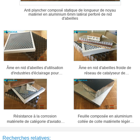
Anti plancher composé statique de longueur de noyau
matériel en aluminium 6mm latéral perforé de nid
d'abeilles
Âme en nid d'abeilles d'utilisation
Âme en nid d'abeilles froide de
d'industries d'éclairage pour
réseau de catalyseur de
différentes grilles de projecteur
climatisation, panneaux en
d'exposition
aluminium de nid d'abeilles
Résistance à la corrosion
Feuille composée en aluminium
matérielle de catégorie d'aviation
collée de colle matérielle légère
de sandwich en aluminium à âme
d'âme en nid d'abeilles
en nid d'abeilles
Recherches relatives: