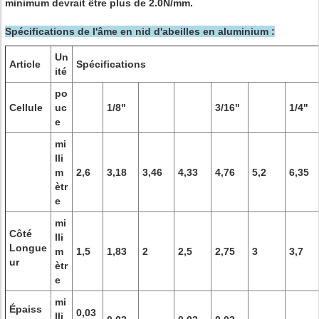
minimum devrait être plus de 2.0N/mm.
Spécifications de l'âme en nid d'abeilles en aluminium :
Un
Article
Spécifications
ité
po
Cellule
uc
1/8"
3/16"
1/4"
e
mi
lli
m
2,6
3,18
3,46
4,33
4,76
5,2
6,35
ètr
e
mi
Côté
lli
Longue
m
1,5
1,83
2
2,5
2,75
3
3,7
ur
ètr
e
mi
Épaiss
0,03
lli