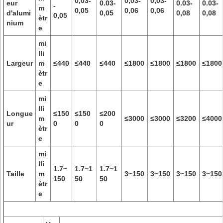
0,03-
0,03-
0,03-
eur
0.03-
0.03-
0.03-
-
m
0,05
0,06
0,06
d'alumi
0,05
0,08
0,08
0,05
ètr
nium
e
mi
lli
Largeur
m
≤440
≤440
≤440
≤1800
≤1800
≤1800
≤1800
ètr
e
mi
lli
Longue
≤150
≤150
≤200
m
≤3000
≤3000
≤3200
≤4000
ur
0
0
0
ètr
e
mi
lli
1.7~
1.7~1
1.7~1
Taille
m
3~150
3~150
3~150
3~150
150
50
50
ètr
e