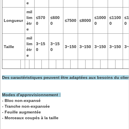
e
mil
lim
≤570
≤600
≤1000
≤1100
≤1
Longueur
≤7500
≤8000
ètr
0
0
0
0
0
e
mil
lim
3~15
3~15
Taille
3~150
3~150
3~150
3~150
3~
ètr
0
0
e
Des caractéristiques peuvent être adaptées aux besoins du clien
Modes d'approvisionnement :
- Bloc non-expansé
- Tranche non-expansée
- Feuille augmentée
- Morceaux coupés à la taille