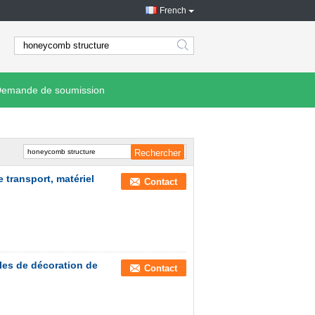
French
search
emande de soumission
e transport, matériel
Contact
illes de décoration de
Contact