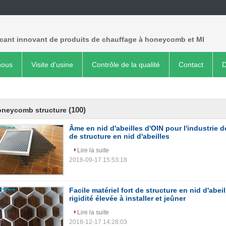
icant innovant de produits de chauffage à honeycomb et MI
nous
Visite d'usine
Contrôle de la qualité
Contact
D
(100)
oneycomb structure
Âme en nid d'abeilles d'OIN pour l'industrie d
de structure en nid d'abeilles
Lire la suite
2018-09-17 15:53:18
Facile matériel fort de structure en nid d'abe
rigidité élevée à installer et jeûner
Lire la suite
2018-12-17 14:28:03