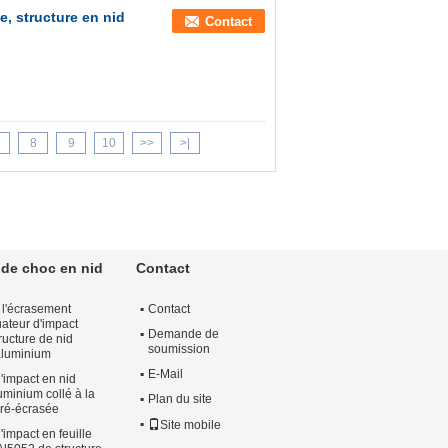
e, structure en nid
Contact
8
9
10
>>
>|
 de choc en nid
Contact
 l'écrasement
Contact
uateur d'impact
Demande de
tructure de nid
soumission
 aluminium
E-Mail
'impact en nid
luminium collé à la
Plan du site
pré-écrasée
Site mobile
'impact en feuille