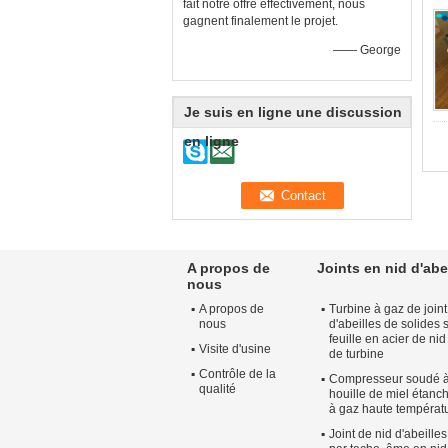
fait notre offre effectivement, nous
gagnent finalement le projet.
—— George
Je suis en ligne une discussion
en ligne
A propos de
Joints en nid d'abe
nous
A propos de
Turbine à gaz de joint
nous
d'abeilles de solides 
feuille en acier de nid
Visite d'usine
de turbine
Contrôle de la
Compresseur soudé à
qualité
houille de miel étanc
à gaz haute températ
Joint de nid d'abeille