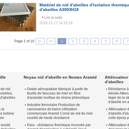
Matériel de nid d'abeilles d'isolation thermiqu
d'abeilles A3003H18
Lire la suite
2018-12-17 14:23:16
Page 1 of 10
|<
<<
1
2
3
4
5
6
7
ille
Noyau nid d'abeille en Nomex Aramid
Atténuateur
d'abeilles
 de nid
Grade aérospatiale fabriqué à partir de
Résistance à
solubles,
feuille de faisceau de miel en fibre
élevée Atten
 d'abeilles
d'aramide revêtue de résine phénolique
léger de la s
d'abeille en
Industrie ferroviaire Production de
 la
carrosseries de trains Utilisation
Atténuateur d
he turbine
commerciale Aramid Corné de nid de miel
d'abeille d'a
ure
courbé de haute résistance
colle époxy 
s soudé
Para - résistance thermique incurvée par
Atténuateur d