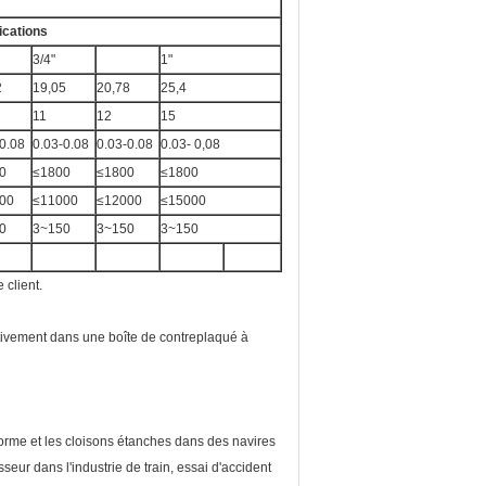
ications
3/4"
1"
2
19,05
20,78
25,4
11
12
15
0.08
0.03-0.08
0.03-0.08
0.03- 0,08
0
≤1800
≤1800
≤1800
00
≤11000
≤12000
≤15000
0
3~150
3~150
3~150
 client.
ivement dans une boîte de contreplaqué à
forme et les cloisons étanches dans des navires
seur dans l'industrie de train, essai d'accident