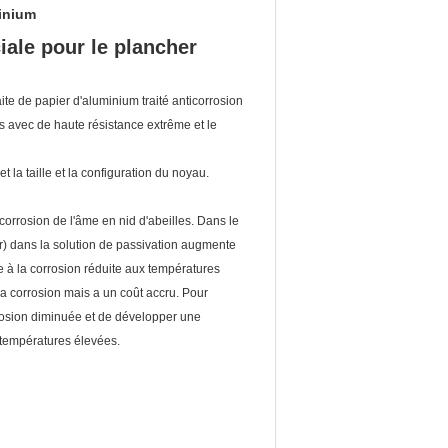
minium
iale pour le plancher
ite de papier d'aluminium traité anticorrosion
ons avec de haute résistance extrême et le
 la taille et la configuration du noyau.
orrosion de l'âme en nid d'abeilles. Dans le
er) dans la solution de passivation augmente
à la corrosion réduite aux températures
a corrosion mais a un coût accru. Pour
rrosion diminuée et de développer une
 températures élevées.