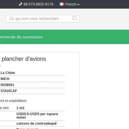
86-573-8825-9179
French
search
emande de soumission
s
 plancher d'avions
:
La Chine
MICH
ISO9001
STAHCAF
nt et expédition:
e min:
1 m2
USD0.5-USD5 per square
meter
caisses de contreplaqué