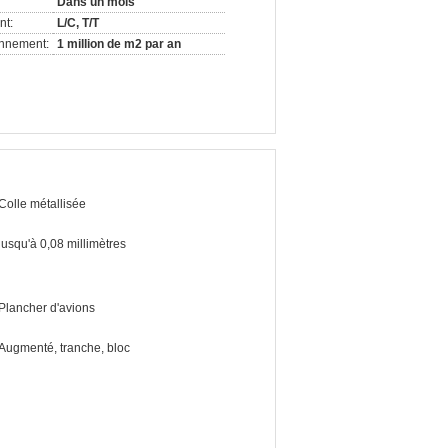
Dans un mois
nt:
L/C, T/T
onnement:
1 million de m2 par an
Colle métallisée
jusqu'à 0,08 millimètres
Plancher d'avions
Augmenté, tranche, bloc