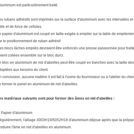
'aluminium est particulièrement traité.
es rubans adhésifs sont imprimés sur la surface d'aluminium avec les intervalles et 
ille et de force de cellules.
e papier d'aluminium est coupé en taille exigée à empiler sur la table de empilem
ur le positionnement de ruban adhésif.
es blocs lâches empilés devraient être enfoncés une presse passionnée pour traiter 
oient collées ensemble sur le bloc durci.
e bloc en aluminium de nid d'abeilles peut être coupé en tranches avec la taille de
daptées aux besoins du client.
n conclusion, aucune matière il est fait à l'usine du fournisseur ou à l'atelier du clie
e former le panel en aluminium de nid d'abeilles.
es matériaux suivants sont pour former des âmes en nid d'abeilles :
. Papier d'aluminium
égulièrement, l'alliage 3003H19/5052H18 d'aluminium déjoue après que la préparat
roduire l'âme en nid d'abeilles en aluminium.