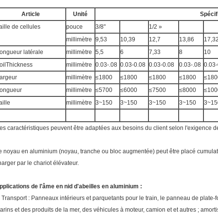
Article
Unité
Spécif
aille de cellules
pouce
3/8"
1/2 »
millimètre
9,53
10,39
12,7
13,86
17,3
ongueur latérale
millimètre
5,5
6
7,33
8
10
oilThickness
millimètre
0.03-.08
0.03-0.08
0.03-0.08
0.03-.08
0.03-
argeur
millimètre
≤1800
≤1800
≤1800
≤1800
≤180
ongueur
millimètre
≤5700
≤6000
≤7500
≤8000
≤100
aille
millimètre
3~150
3~150
3~150
3~150
3~15
es caractéristiques peuvent être adaptées aux besoins du client selon l'exigence de
e noyau en aluminium (noyau, tranche ou bloc augmentée) peut être placé cumulat
harger par le chariot élévateur.
pplications de l'âme en nid d'abeilles en aluminium :
.
Transport : Panneaux intérieurs et parquetants pour le train, le panneau de plate-
arins et des produits de la mer, des véhicules à moteur, camion et et autres ; amortis