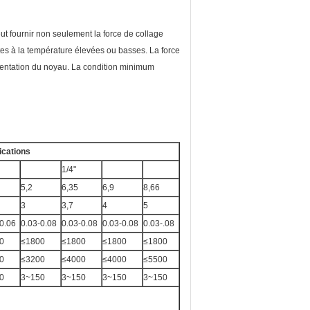
t fournir non seulement la force de collage
tes à la température élevées ou basses. La force
sentation du noyau. La condition minimum
ications
1/4"
5,2
6,35
6,9
8,66
3
3,7
4
5
0.06
0.03-0.08
0.03-0.08
0.03-0.08
0.03-.08
0
≤1800
≤1800
≤1800
≤1800
0
≤3200
≤4000
≤4000
≤5500
0
3~150
3~150
3~150
3~150