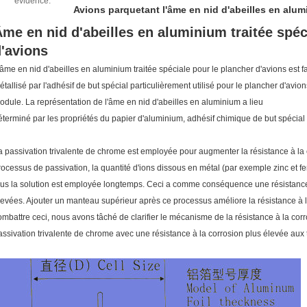
évidence:
Avions parquetant l'âme en nid d'abeilles en alu
me en nid d'abeilles en aluminium traitée spéc
'avions
'âme en nid d'abeilles en aluminium traitée spéciale pour le plancher d'avions est fa
étallisé par l'adhésif de but spécial particulièrement utilisé pour le plancher d'avi
odule. La représentation de l'âme en nid d'abeilles en aluminium a lieu
éterminé par les propriétés du papier d'aluminium, adhésif chimique de but spécial et
a passivation trivalente de chrome est employée pour augmenter la résistance à la c
rocessus de passivation, la quantité d'ions dissous en métal (par exemple zinc et f
lus la solution est employée longtemps. Ceci a comme conséquence une résistance 
levées. Ajouter un manteau supérieur après ce processus améliore la résistance à l
ombattre ceci, nous avons tâché de clarifier le mécanisme de la résistance à la co
assivation trivalente de chrome avec une résistance à la corrosion plus élevée aux