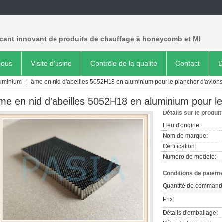
icant innovant de produits de chauffage à honeycomb et MI
nous
Visite d'usine
Contrôle de la qualité
Contact
D
luminium
âme en nid d'abeilles 5052H18 en aluminium pour le plancher d'avion
me en nid d'abeilles 5052H18 en aluminium pour le
Détails sur le produit
Lieu d'origine:
Nom de marque:
Certification:
Numéro de modèle:
Conditions de paieme
Quantité de command
Prix:
Détails d'emballage: