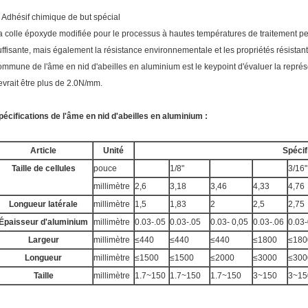
. Adhésif chimique de but spécial
a colle époxyde modifiée pour le processus à hautes températures de traitement peu
uffisante, mais également la résistance environnementale et les propriétés résistan
ommune de l'âme en nid d'abeilles en aluminium est le keypoint d'évaluer la repré
evrait être plus de 2.0N/mm.
pécifications de l'âme en nid d'abeilles en aluminium :
Article
Unité
Spécif
Taille de cellules
pouce
1/8"
3/16"
millimètre
2,6
3,18
3,46
4,33
4,76
Longueur latérale
millimètre
1,5
1,83
2
2,5
2,75
Épaisseur d'aluminium
millimètre
0.03-.05
0.03-.05
0.03- 0,05
0.03-.06
0.03-
Largeur
millimètre
≤440
≤440
≤440
≤1800
≤180
Longueur
millimètre
≤1500
≤1500
≤2000
≤3000
≤300
Taille
millimètre
1.7~150
1.7~150
1.7~150
3~150
3~15