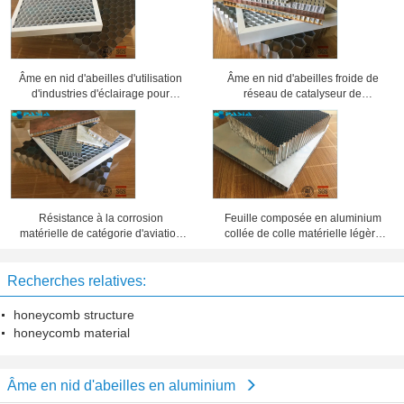
Âme en nid d'abeilles d'utilisation
Âme en nid d'abeilles froide de
d'industries d'éclairage pour
réseau de catalyseur de
différentes grilles de projecteur
climatisation, panneaux en
d'exposition
aluminium de nid d'abeilles
Résistance à la corrosion
Feuille composée en aluminium
matérielle de catégorie d'aviation
collée de colle matérielle légère
de sandwich en aluminium à âme
d'âme en nid d'abeilles
en nid d'abeilles
Recherches relatives:
honeycomb structure
honeycomb material
Âme en nid d'abeilles en aluminium