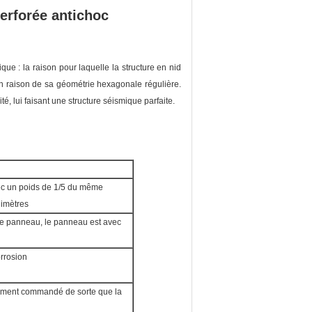
erforée antichoc
ue : la raison pour laquelle la structure en nid
t en raison de sa géométrie hexagonale régulière.
té, lui faisant une structure séismique parfaite.
ec un poids de 1/5 du même
limètres
le panneau, le panneau est avec
rrosion
ement commandé de sorte que la