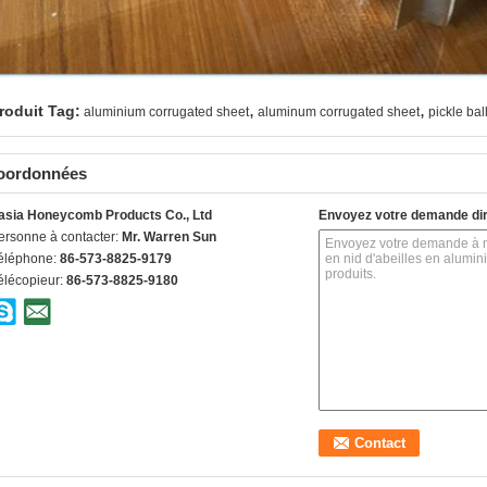
,
,
roduit Tag:
aluminium corrugated sheet
aluminum corrugated sheet
pickle bal
oordonnées
asia Honeycomb Products Co., Ltd
Envoyez votre demande di
ersonne à contacter:
Mr. Warren Sun
éléphone:
86-573-8825-9179
élécopieur:
86-573-8825-9180