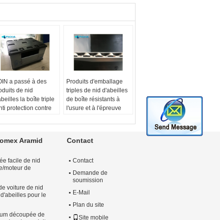
OIN a passé à des
Produits d'emballage
oduits de nid
triples de nid d'abeilles
abeilles la boîte triple
de boîte résistants à
anti protection contre
l'usure et à l'épreuve
 pollution 60mm taille
des dégâts
 pied
Matériau:
Polymère de
tériau:
Boîte triple
propène
Nomex Aramid
Contact
mensions externes:
Dimensions externes:
rsonnalisé
1372*1118*1075
e facile de nid
Contact
uleur:
au besoin
millimètre
cle/moteur de
argement:
1300kgs
Couleur:
au besoin
Demande de
chargement:
1500KGs
soumission
e voiture de nid
E-Mail
 d'abeilles pour le
Plan du site
nium découpée de
Site mobile