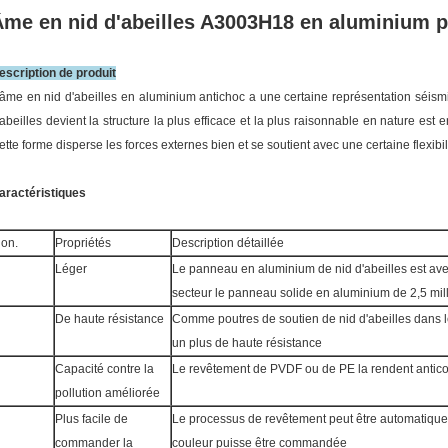
Âme en nid d'abeilles A3003H18 en aluminium p
escription de produit
'âme en nid d'abeilles en aluminium antichoc a une certaine représentation séismiq
'abeilles devient la structure la plus efficace et la plus raisonnable en nature es
ette forme disperse les forces externes bien et se soutient avec une certaine flexibili
aractéristiques
on.
Propriétés
Description détaillée
Léger
Le panneau en aluminium de nid d'abeilles est av
secteur le panneau solide en aluminium de 2,5 mil
De haute résistance
Comme poutres de soutien de nid d'abeilles dans 
un plus de haute résistance
Capacité contre la
Le revêtement de PVDF ou de PE la rendent antico
pollution améliorée
Plus facile de
Le processus de revêtement peut être automatiqu
commander la
couleur puisse être commandée