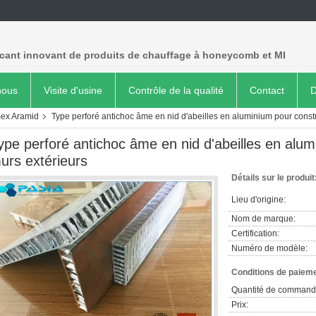
icant innovant de produits de chauffage à honeycomb et MI
nous
Visite d'usine
Contrôle de la qualité
Contact
D
mex Aramid
Type perforé antichoc âme en nid d'abeilles en aluminium pour constr
ype perforé antichoc âme en nid d'abeilles en alum
urs extérieurs
Détails sur le produit
Lieu d'origine:
Nom de marque:
Certification:
Numéro de modèle:
Conditions de paieme
Quantité de command
Prix: