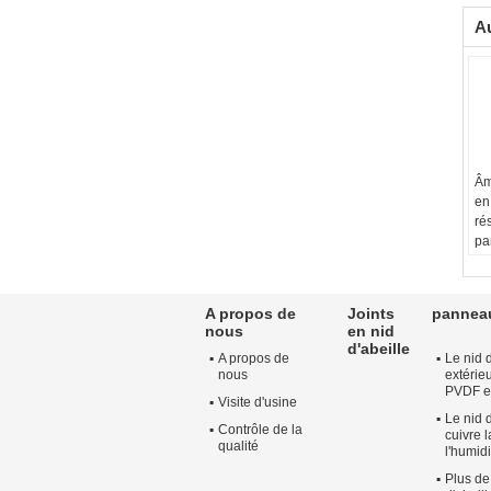
Au
Âm
en
ré
pa
tra
gr
Fa
A propos de
Joints
panneau
co
nous
en nid
Ma
d'abeille
A propos de
Le nid 
d'
nous
extérie
Ep
PVDF e
ad
Visite d'usine
Le nid 
cli
Contrôle de la
cuivre 
Ta
qualité
l'humidi
Plus de