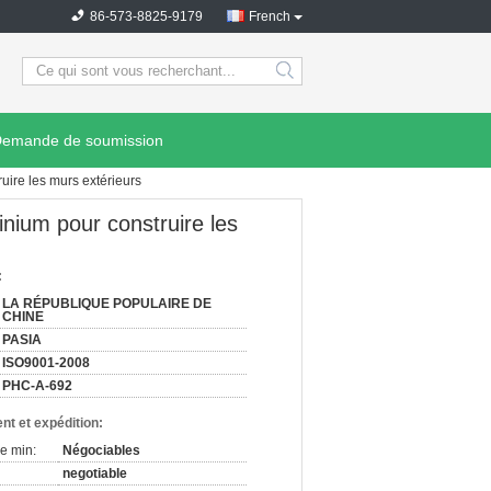
86-573-8825-9179
French
search
emande de soumission
uire les murs extérieurs
inium pour construire les
:
LA RÉPUBLIQUE POPULAIRE DE
CHINE
PASIA
ISO9001-2008
PHC-A-692
nt et expédition:
e min:
Négociables
negotiable