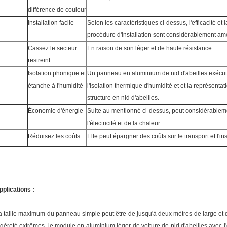
différence de couleur
Installation facile
Selon les caractéristiques ci-dessus, l'efficacité et 
procédure d'installation sont considérablement amé
Cassez le secteur
En raison de son léger et de haute résistance
restreint
Isolation phonique et
Un panneau en aluminium de nid d'abeilles exécute
étanche à l'humidité
l'isolation thermique d'humidité et et la représentati
structure en nid d'abeilles.
Économie d'énergie
Suite au mentionné ci-dessus, peut considérablem
l'électricité et de la chaleur.
Réduisez les coûts
Elle peut épargner des coûts sur le transport et l'ins
pplications :
a taille maximum du panneau simple peut être de jusqu'à deux mètres de large et d
égèreté extrêmes, le module en aluminium léger de voiture de nid d'abeilles avec 