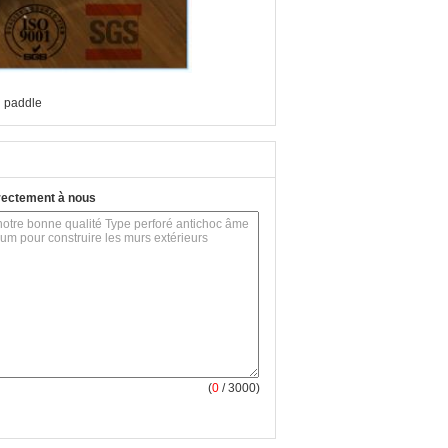
l paddle
rectement à nous
(
0
/ 3000)