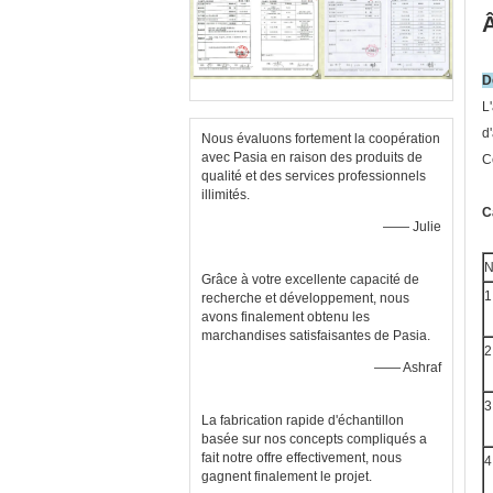
D
L
d
Nous évaluons fortement la coopération
avec Pasia en raison des produits de
C
qualité et des services professionnels
illimités.
C
—— Julie
N
Grâce à votre excellente capacité de
1
recherche et développement, nous
avons finalement obtenu les
marchandises satisfaisantes de Pasia.
2
—— Ashraf
3
La fabrication rapide d'échantillon
basée sur nos concepts compliqués a
fait notre offre effectivement, nous
4
gagnent finalement le projet.