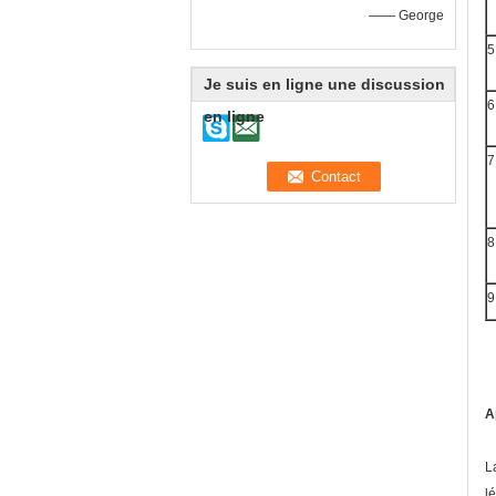
—— George
5
Je suis en ligne une discussion
6
en ligne
7
8
9
A
L
l