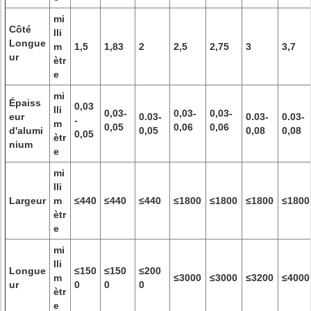
mi
Côté
lli
Longue
m
1,5
1,83
2
2,5
2,75
3
3,7
ur
ètr
e
mi
Épaiss
0,03
lli
0,03-
0,03-
0,03-
eur
0.03-
0.03-
0.03-
-
m
0,05
0,06
0,06
d'alumi
0,05
0,08
0,08
0,05
ètr
nium
e
mi
lli
Largeur
m
≤440
≤440
≤440
≤1800
≤1800
≤1800
≤1800
ètr
e
mi
lli
Longue
≤150
≤150
≤200
m
≤3000
≤3000
≤3200
≤4000
ur
0
0
0
ètr
e