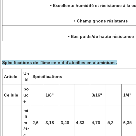
• Excellente humidité et résistance à la c
• Champignons résistants
• Bas poids/de haute résistance
Spécifications de l'âme en nid d'abeilles en aluminium :
Un
Article
Spécifications
ité
po
Cellule
uc
1/8"
3/16"
1/4"
e
mi
lli
m
2,6
3,18
3,46
4,33
4,76
5,2
6,35
ètr
e