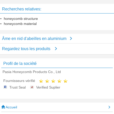
de sandwich en aluminium à âme
d'âme en nid d'abeilles
en nid d'abeilles
Recherches relatives:
honeycomb structure
honeycomb material
Âme en nid d'abeilles en aluminium
Regardez tous les produits
Profil de la société
Pasia Honeycomb Products Co., Ltd
Fournisseurs vérifié
Trust Seal
Verified Suplier
Accueil