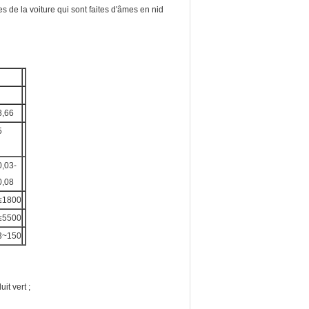
es de la voiture qui sont faites d'âmes en nid
8,66
5
0,03-
0,08
≤1800
≤5500
3~150
it vert ;