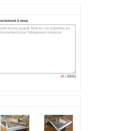
rectement à nous
(
0
/ 3000)