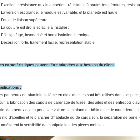
. Excellente résistance aux intempéries : résistance à hautes températures, résistance
. La version est grande, le module est variable, et la planéité est haute ;
. Force de liaison supérieure ;
 La couture est droite et facile à installer ;
. Effet ignifuge, insonorisé et bon d'isolation thermique ;
. Décoration forte, traitement facile, représentation stable
es caractéristiques peuvent être adaptées aux besoins du client.
pplications :
es panneaux en aluminium d'âme en nid d'abeilles sont très utilisés dans l'espace, l
our la fabrication des capots de carénage de fusée, des ailes et des entrepôts d'a
rain, des peaux et des portes de voiture, le plafond du bâtiment et le mur rideau. 
e nid d'abeilles et le plancher d'habitacle ou de cargaison, la séparation de porte, 
t améliorent la sensibilité de manipulation des pièces mobiles.