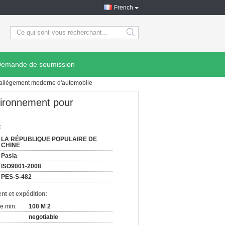
French
search
emande de soumission
l'allégement moderne d'automobile
nvironnement pour
:
LA RÉPUBLIQUE POPULAIRE DE
CHINE
Pasia
ISO9001-2008
PES-S-482
nt et expédition:
e min:
100 M 2
negotiable