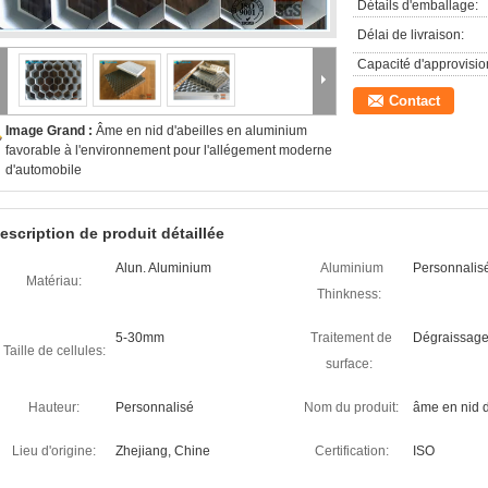
Détails d'emballage:
Délai de livraison:
Capacité d'approvisi
Contact
Image Grand :
Âme en nid d'abeilles en aluminium
favorable à l'environnement pour l'allégement moderne
d'automobile
escription de produit détaillée
Alun. Aluminium
Aluminium
Personnalis
Matériau:
Thinkness:
5-30mm
Traitement de
Dégraissage
Taille de cellules:
surface:
Hauteur:
Personnalisé
Nom du produit:
âme en nid d
Lieu d'origine:
Zhejiang, Chine
Certification:
ISO