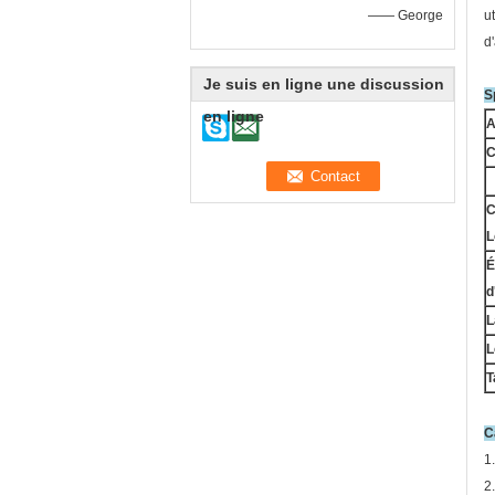
—— George
u
d
Je suis en ligne une discussion
S
en ligne
A
C
C
L
É
d
L
L
T
C
1
2