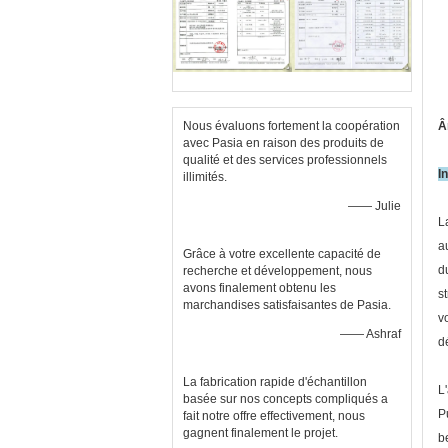
Nous évaluons fortement la coopération
Â
avec Pasia en raison des produits de
qualité et des services professionnels
I
illimités.
—— Julie
L
a
Grâce à votre excellente capacité de
d
recherche et développement, nous
avons finalement obtenu les
s
marchandises satisfaisantes de Pasia.
v
—— Ashraf
d
La fabrication rapide d'échantillon
L
basée sur nos concepts compliqués a
P
fait notre offre effectivement, nous
gagnent finalement le projet.
b