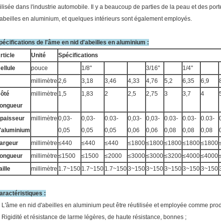
tilisée dans l'industrie automobile. Il y a beaucoup de parties de la peau et des port
'abeilles en aluminium, et quelques intérieurs sont également employés.
pécifications de l'âme en nid d'abeilles en aluminium :
rticle
Unité
Spécifications
ellule
pouce
1/8"
3/16"
1/4"
millimètre
2,6
3,18
3,46
4,33
4,76
5,2
6,35
6,9
ôté
millimètre
1,5
1,83
2
2,5
2,75
3
3,7
4
ongueur
paisseur
millimètre
0,03-
0,03-
0.03-
0,03-
0,03-
0.03-
0.03-
0.03-
'aluminium
0,05
0,05
0,05
0,06
0,06
0,08
0,08
0,08
argeur
millimètre
≤440
≤440
≤440
≤1800
≤1800
≤1800
≤1800
≤1800
ongueur
millimètre
≤1500
≤1500
≤2000
≤3000
≤3000
≤3200
≤4000
≤4000
aille
millimètre
1.7~150
1.7~150
1.7~150
3~150
3~150
3~150
3~150
3~150
aractéristiques :
. L'âme en nid d'abeilles en aluminium peut être réutilisée et employée comme produ
. Rigidité et résistance de larme légères, de haute résistance, bonnes ;