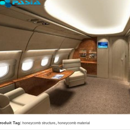
,
roduit Tag:
honeycomb structure
honeycomb material