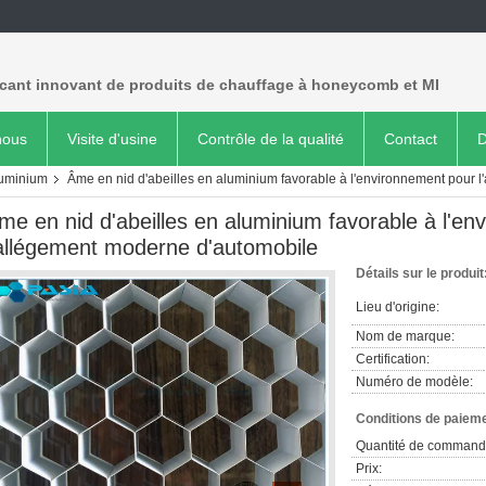
icant innovant de produits de chauffage à honeycomb et MI
nous
Visite d'usine
Contrôle de la qualité
Contact
D
luminium
Âme en nid d'abeilles en aluminium favorable à l'environnement pour 
me en nid d'abeilles en aluminium favorable à l'e
'allégement moderne d'automobile
Détails sur le produit
Lieu d'origine:
Nom de marque:
Certification:
Numéro de modèle:
Conditions de paieme
Quantité de command
Prix: