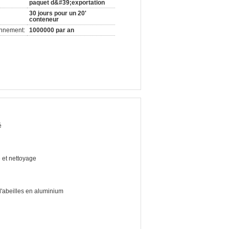
paquet d&#39;exportation
30 jours pour un 20'
conteneur
onnement:
1000000 par an
é
 et nettoyage
'abeilles en aluminium