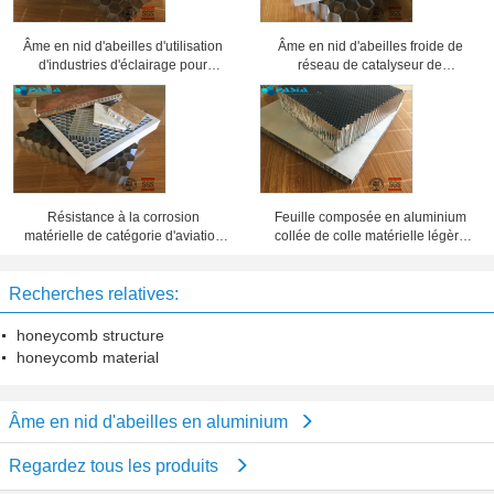
Âme en nid d'abeilles d'utilisation
Âme en nid d'abeilles froide de
d'industries d'éclairage pour
réseau de catalyseur de
différentes grilles de projecteur
climatisation, panneaux en
d'exposition
aluminium de nid d'abeilles
Résistance à la corrosion
Feuille composée en aluminium
matérielle de catégorie d'aviation
collée de colle matérielle légère
de sandwich en aluminium à âme
d'âme en nid d'abeilles
en nid d'abeilles
Recherches relatives:
honeycomb structure
honeycomb material
Âme en nid d'abeilles en aluminium
Regardez tous les produits