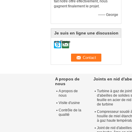
fait notre offre effectivement, nous
gagnent finalement le projet.
—— George
Je suis en ligne une discussion
en ligne
A propos de
Joints en nid d'abe
nous
A propos de
Turbine à gaz de joint
nous
d'abeilles de solides 
feuille en acier de nid
Visite d'usine
de turbine
Contrôle de la
Compresseur soudé à
qualité
houille de miel étanc
à gaz haute températ
Joint de nid d'abeille