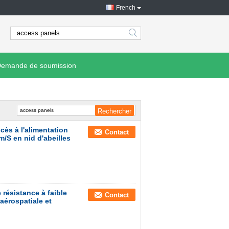
French
search
emande de soumission
cès à l'alimentation
Contact
/S en nid d'abeilles
 résistance à faible
Contact
érospatiale et