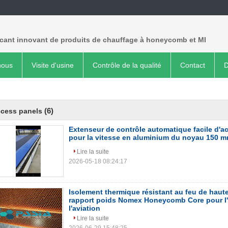
icant innovant de produits de chauffage à honeycomb et MI
nous
Visite d'usine
Contrôle de la qualité
Contact
D
(6)
ccess panels
Extenseur de contrôle automatique facile d'ac
pour la vitesse en aluminium du noyau 150 mm
Lire la suite
2026-05-18 08:24:17
Isolement thermique résistant au feu de haute
rapport poids Nomex Honeycomb Core pour l'a
l'aviation
Lire la suite