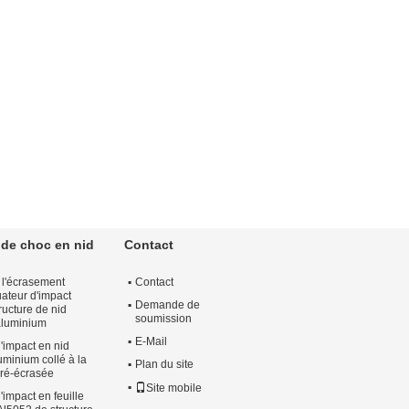
 de choc en nid
Contact
 l'écrasement
Contact
uateur d'impact
Demande de
tructure de nid
soumission
 aluminium
E-Mail
'impact en nid
luminium collé à la
Plan du site
pré-écrasée
Site mobile
'impact en feuille