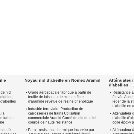
ille
Noyau nid d'abeille en Nomex Aramid
Atténuateur
d'abeilles
 de nid
Grade aérospatiale fabriqué à partir de
Résistance à
solubles,
feuille de faisceau de miel en fibre
élevée Atten
 d'abeilles
d'aramide revêtue de résine phénolique
léger de la s
d'abeille en
Industrie ferroviaire Production de
 la
carrosseries de trains Utilisation
Atténuateur d
he turbine
commerciale Aramid Corné de nid de miel
d'abeille d'a
ure
courbé de haute résistance
colle époxy 
s soudé
Para - résistance thermique incurvée par
Atténuateur d