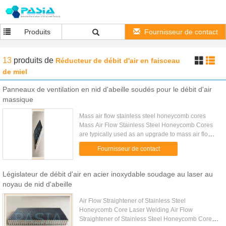
Produits
Fournisseur de contact
13
produits
de
Réducteur de débit d'air en faisceau
de miel
Panneaux de ventilation en nid d'abeille soudés pour le débit d'air
massique
Mass air flow stainless steel honeycomb cores
Mass Air Flow Stainless Steel Honeycomb Cores
are typically used as an upgrade to mass air flow
housings or intake systems. Air flow straightener
Fournisseur de contact
screens can ...
Législateur de débit d'air en acier inoxydable soudage au laser au
noyau de nid d'abeille
Air Flow Straightener of Stainless Steel
Honeycomb Core Laser Welding Air Flow
Straightener of Stainless Steel Honeycomb Core