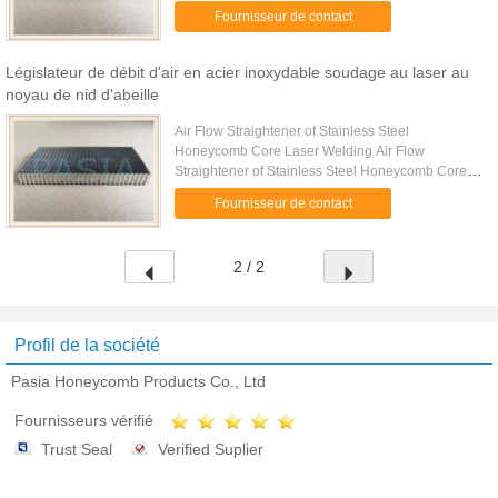
Laser Welding is a welded stainless-steel core of
Fournisseur de contact
sheet thickness 0.05 mm and the ...
Législateur de débit d'air en acier inoxydable soudage au laser au
noyau de nid d'abeille
Air Flow Straightener of Stainless Steel
Honeycomb Core Laser Welding Air Flow
Straightener of Stainless Steel Honeycomb Core
Laser Welding is a welded stainless-steel core of
Fournisseur de contact
sheet thickness 0.05 mm and the ...
2 / 2
Profil de la société
Pasia Honeycomb Products Co., Ltd
Fournisseurs vérifié
Trust Seal
Verified Suplier