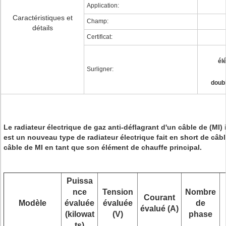
Application:
Caractéristiques et
Champ:
détails
Certificat:
él
Surligner:
doub
Le radiateur électrique de gaz anti-déflagrant d'un câble de (MI)
est un nouveau type de radiateur électrique fait en short de câb
câble de MI en tant que son élément de chauffe principal.
Puissa
nce
Tension
Nombre
Courant
Modèle
évaluée
évaluée
de
évalué (A)
(kilowat
(V)
phase
ts)