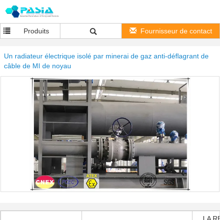
Produits
Fournisseur de contact
Un radiateur électrique isolé par minerai de gaz anti-déflagrant de
câble de MI de noyau
LA R