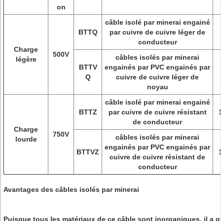
on
câble isolé par minerai engainé
BTTQ
par cuivre de cuivre léger de
conducteur
Charge
500V
câbles isolés par minerai
légère
BTTV
engainés par PVC engainés par
Q
cuivre de cuivre léger de
noyau
câble isolé par minerai engainé
BTTZ
par cuivre de cuivre résistant
de conducteur
Charge
750V
câbles isolés par minerai
lourde
engainés par PVC engainés par
BTTVZ
cuivre de cuivre résistant de
conducteur
Avantages des câbles isolés par minerai
Puisque tous les matériaux de ce câble sont inorganiques, il 