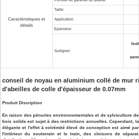
Période de garantie de qualité:
Taille:
Caractéristiques et
Application:
détails
Epaisseur:
feui
Surligner:
panne
conseil de noyau en aluminium collé de mur r
d'abeilles de colle d'épaisseur de 0.07mm
Produit Discription
En raison des pénuries environnementales et de sylviculture de 
bois solide est sujet à des restrictions annuelles. Cependant, l
élégante et l'effet à extrémité élevé de conception est aimé p
l'intérieur du souterrain et le train, des cloisons de séparat