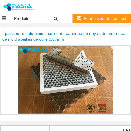
Produits
Fournisseur de contact
Épaisseur en aluminium collée du panneau de noyau de mur rideau
de nid d'abeilles de colle 0.07mm
LA 