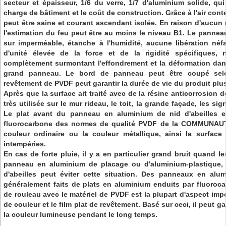
secteur et épaisseur, 1/6 du verre, 1/7 d'aluminium solide, qu
charge de bâtiment et le coût de construction. Grâce à l'air con
peut être saine et courant ascendant isolée. En raison d'aucun
l'estimation du feu peut être au moins le niveau B1. Le panne
sur imperméable, étanche à l'humidité, aucune libération né
d'unité élevée de la force et de la rigidité spécifiques, 
complètement surmontant l'effondrement et la déformation dans 
grand panneau. Le bord de panneau peut être coupé selo
revêtement de PVDF peut garantir la durée de vie du produit plu
Après que la surface ait traité avec de la résine anticorrosion d
très utilisée sur le mur rideau, le toit, la grande façade, les sig
Le plat avant du panneau en aluminium de nid d'abeilles e
fluorocarbone des normes de qualité PVDF de la COMMUNAU
couleur ordinaire ou la couleur métallique, ainsi la surface 
intempéries.
En cas de forte pluie, il y a en particulier grand bruit quand l
panneau en aluminium de placage ou d'aluminium-plastique,
d'abeilles peut éviter cette situation. Des panneaux en alu
généralement faits de plats en aluminium enduits par fluoroc
de rouleau avec le matériel de PVDF est la plupart d'aspect impo
de couleur et le film plat de revêtement. Basé sur ceci, il peut g
la couleur lumineuse pendant le long temps.