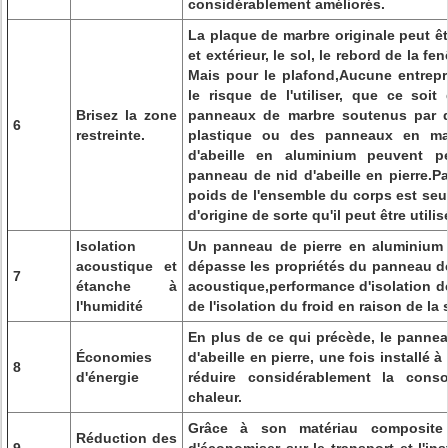
considérablement améliorés.
La plaque de marbre originale peut êtr
et extérieur, le sol, le rebord de la fe
Mais pour le plafond,Aucune entrepr
le risque de l'utiliser, que ce soi
Brisez la zone
panneaux de marbre soutenus par 
6
restreinte.
plastique ou des panneaux en ma
d'abeille en aluminium peuvent pe
panneau de nid d'abeille en pierre.Par
poids de l'ensemble du corps est seul
d'origine de sorte qu'il peut être utilis
Isolation
Un panneau de pierre en aluminium 
acoustique et
dépasse les propriétés du panneau de p
7
étanche à
acoustique,performance d'isolation de 
l'humidité
de l'isolation du froid en raison de la 
En plus de ce qui précède, le panne
Économies
d'abeille en pierre, une fois installé à l
8
d'énergie
réduire considérablement la conso
chaleur.
Grâce à son matériau composite 
Réduction des