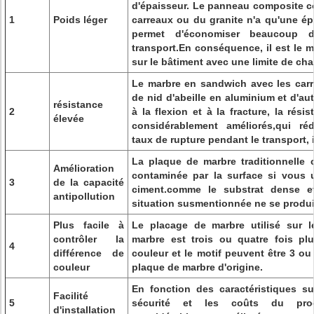
d'épaisseur. Le panneau composite 
1
Poids léger
carreaux ou du granite n'a qu'une é
permet d'économiser beaucoup d
transport.En conséquence, il est le me
sur le bâtiment avec une limite de cha
Le marbre en sandwich avec les carr
de nid d'abeille en aluminium et d'au
résistance
2
à la flexion et à la fracture, la rési
élevée
considérablement améliorés,qui ré
taux de rupture pendant le transport, in
La plaque de marbre traditionnelle
Amélioration
contaminée par la surface si vous u
3
de la capacité
ciment.comme le substrat dense et
antipollution
situation susmentionnée ne se produi
Plus facile à
Le placage de marbre utilisé sur 
contrôler la
marbre est trois ou quatre fois plu
4
différence de
couleur et le motif peuvent être 3 ou
couleur
plaque de marbre d'origine.
En fonction des caractéristiques sus
Facilité
5
sécurité et les coûts du proce
d'installation