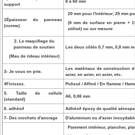
8 à 60 mm
support
20 mm pour l'intérieur; 25 mm pou
1Épaisseur du panneau
(6 mm de surface en pierre +
(norme)
utilisé) ou sur mesure
2. Le maquillage du
panneau de soutien
Les deux côtés 0,7 mm, 0,8 mm m
(Mau de rideau intérieur)
Les matériaux de construction do
3- Je vous en prie.
acier, en acier, en acier, etc.
4Finissez.
Polissé / Affiné / En flamme / Ha
5. Taille de cellule
A6, 0,06 mm
(standard)
6. adhésif
Adhésif époxy de qualité aérospat
7- Des crochets d'ancrage
D'aluminium ou d'acier inoxydabl
Parement intérieur, plancher, pl