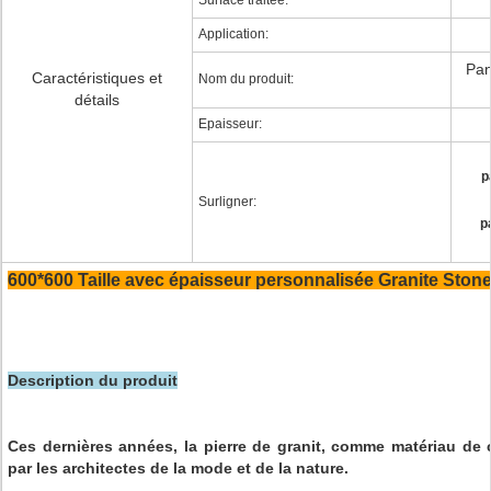
Surface traitée:
Application:
Pan
Caractéristiques et
Nom du produit:
détails
Epaisseur:
p
Surligner:
p
600*600 Taille avec épaisseur personnalisée Granite St
Description du produit
Ces dernières années, la pierre de granit, comme matériau de c
par les architectes de la mode et de la nature.