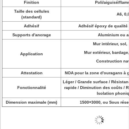
Finition
Poli/aiguisé/fla
Taille des cellules
A6, 0
(standard)
Adhésif
Adhésif époxy de qualité
Supports d'ancrage
Aluminium ou a
Mur intérieur, sol,
Mur extérieur, bardage,
Application
Construction nav
Attestation
NOA pour la zone d'ouragans à 
Léger / Grande surface / Résistan
Fonctionnalité
rapide / Diminution des coûts / 
Isolation phoni
Dimension maximale (mm)
1500×3000, ou Sous réserv