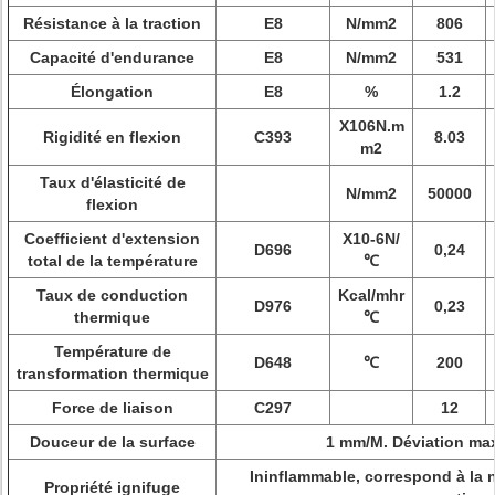
Résistance à la traction
E8
N/mm2
806
Capacité d'endurance
E8
N/mm2
531
Élongation
E8
%
1.2
X106N.m
Rigidité en flexion
C393
8.03
m2
Taux d'élasticité de
N/mm2
50000
flexion
Coefficient d'extension
X10-6N/
D696
0,24
total de la température
℃
Taux de conduction
Kcal/mhr
D976
0,23
thermique
℃
Température de
D648
℃
200
transformation thermique
Force de liaison
C297
12
Douceur de la surface
1 mm/M. Déviation max
Ininflammable, correspond à la 
Propriété ignifuge