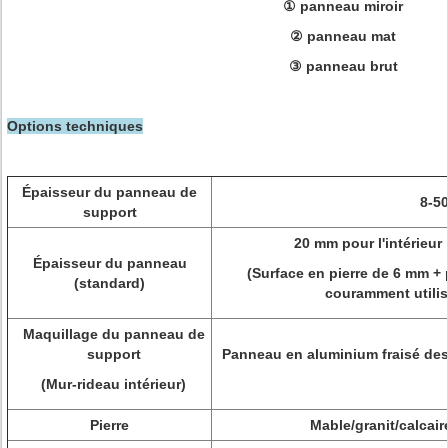
① panneau miroir
② panneau mat
③ panneau brut
Options techniques
Épaisseur du panneau de
8-5
support
20 mm pour l'intérieur 
Épaisseur du panneau
(Surface en pierre de 6 mm 
(standard)
couramment utilis
Maquillage du panneau de
support
Panneau en aluminium fraisé des
(Mur-rideau intérieur)
Pierre
Mable/granit/calcaire