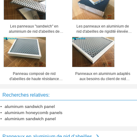
Les panneaux "sandwich" en
Les panneaux en aluminium de
aluminium de nid d'abeilles de
nid d'abeilles de rigidité élevée,
preuve saine ont usiné la
âme en nid d'abeilles lambrisse 25
préparation de surface
millimètres d'épaisseur
Panneau composé de nid
Panneaux en aluminium adaptés
d'abeilles de haute résistance
aux besoins du client de nid
d'épaisseur de 20 millimètres 10
d'abeilles d'épaisseur d'aluminium,
ans de période de garantie
feuillard de nid d'abeilles
Recherches relatives:
aluminum sandwich panel
aluminium honeycomb panels
aluminium sandwich panel
Panneaux en aluminium de nid d'abeilles