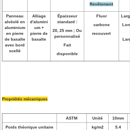
Revêtement
Panneau
Alliage
Épaisseur
Fluor
Larg
alvéolé en
d'alumini
standard :
carbone
Lon
aluminium
um +
20, 25 mm ; Ou
en pierre
pierre de
recouvert
personnalisé
de basalte
basalte
Lar
avec bord
Fait
scellé
disponible
Propriétés mécaniques
ASTM
Unité
10mm
Poids théorique unitaire
kg/m2
5.4