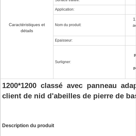
Surface traitée:
Application:
1
Caractéristiques et
Nom du produit:
a
détails
Epaisseur:
p
Surligner:
p
1200*1200 classé avec panneau ada
client de nid d'abeilles de pierre de b
Description du produit