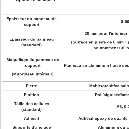
Épaisseur du panneau de
8-5
support
20 mm pour l'intérieur 
Épaisseur du panneau
(Surface en pierre de 6 mm 
(standard)
couramment utilis
Maquillage du panneau de
support
Panneau en aluminium fraisé des
(Mur-rideau intérieur)
Pierre
Mable/granit/calcaire
Finition
Poli/aiguisé/fla
Taille des cellules
A6, 0
(standard)
Adhésif
Adhésif époxy de qualité
Supports d'ancrage
Aluminium ou a