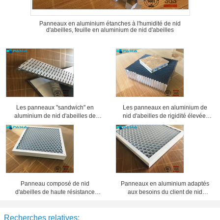
Panneaux en aluminium étanches à l'humidité de nid
d'abeilles, feuille en aluminium de nid d'abeilles
Les panneaux "sandwich" en
Les panneaux en aluminium de
aluminium de nid d'abeilles de
nid d'abeilles de rigidité élevée,
preuve saine ont usiné la
âme en nid d'abeilles lambrisse 25
préparation de surface
millimètres d'épaisseur
Panneau composé de nid
Panneaux en aluminium adaptés
d'abeilles de haute résistance
aux besoins du client de nid
d'épaisseur de 20 millimètres 10
d'abeilles d'épaisseur d'aluminium,
ans de période de garantie
feuillard de nid d'abeilles
Recherches relatives: