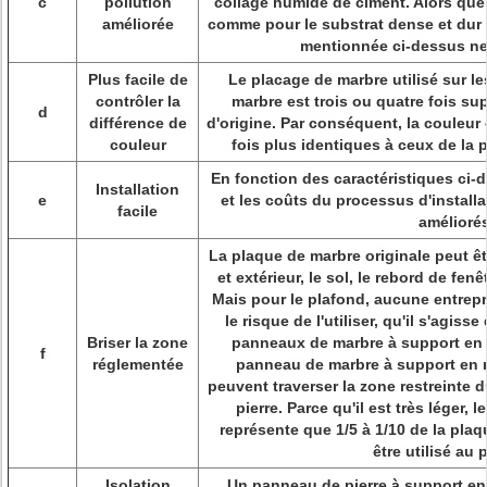
c
pollution
collage humide de ciment. Alors qu
améliorée
comme pour le substrat dense et dur et
mentionnée ci-dessus ne
Plus facile de
Le placage de marbre utilisé sur 
contrôler la
marbre est trois ou quatre fois sup
d
différence de
d'origine. Par conséquent, la couleur 
couleur
fois plus identiques à ceux de la 
En fonction des caractéristiques ci-de
Installation
e
et les coûts du processus d'install
facile
améliorés
La plaque de marbre originale peut êtr
et extérieur, le sol, le rebord de fenê
Mais pour le plafond, aucune entrepr
le risque de l'utiliser, qu'il s'agis
Briser la zone
panneaux de marbre à support en 
f
réglementée
panneau de marbre à support en n
peuvent traverser la zone restreinte 
pierre. Parce qu'il est très léger, 
représente que 1/5 à 1/10 de la plaqu
être utilisé au 
Isolation
Un panneau de pierre à support en 