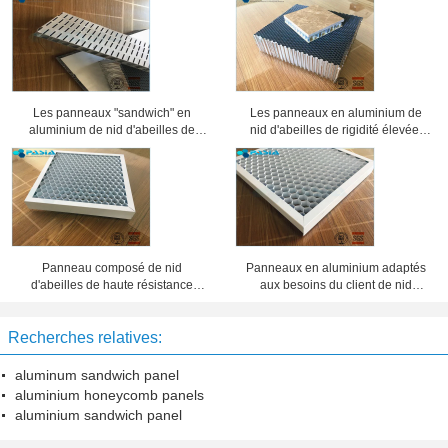
Les panneaux "sandwich" en
Les panneaux en aluminium de
aluminium de nid d'abeilles de
nid d'abeilles de rigidité élevée,
preuve saine ont usiné la
âme en nid d'abeilles lambrisse 25
préparation de surface
millimètres d'épaisseur
Panneau composé de nid
Panneaux en aluminium adaptés
d'abeilles de haute résistance
aux besoins du client de nid
d'épaisseur de 20 millimètres 10
d'abeilles d'épaisseur d'aluminium,
ans de période de garantie
feuillard de nid d'abeilles
Recherches relatives:
aluminum sandwich panel
aluminium honeycomb panels
aluminium sandwich panel