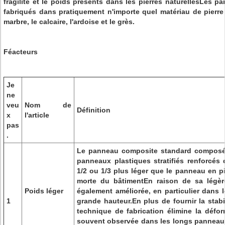
fragilité et le poids présents dans les pierres naturellesLes 
fabriqués dans pratiquement n'importe quel matériau de pierre n
marbre, le calcaire, l'ardoise et le grès.
Féacteurs
Je
ne
veu
Nom de
Définition
x
l'article
pas
.
Le panneau composite standard composé 
panneaux plastiques stratifiés renforcés 
1/2 ou 1/3 plus léger que le panneau en pi
morte du bâtimentEn raison de sa légèr
Poids léger
également améliorée, en particulier dans 
1
grande hauteur.En plus de fournir la stabi
technique de fabrication élimine la déform
souvent observée dans les longs panneaux