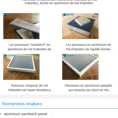
d'abeilles, feuille en aluminium de nid d'abeilles
Les panneaux "sandwich" en
Les panneaux en aluminium de
aluminium de nid d'abeilles de
nid d'abeilles de rigidité élevée,
preuve saine ont usiné la
âme en nid d'abeilles lambrisse 25
préparation de surface
millimètres d'épaisseur
Panneau composé de nid
Panneaux en aluminium adaptés
d'abeilles de haute résistance
aux besoins du client de nid
d'épaisseur de 20 millimètres 10
d'abeilles d'épaisseur d'aluminium,
ans de période de garantie
feuillard de nid d'abeilles
Recherches relatives:
aluminum sandwich panel