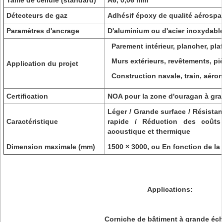
Taille de cellule (standard)
A6, 0,06 mm
Détecteurs de gaz
Adhésif époxy de qualité aérospat
Paramètres d'ancrage
D'aluminium ou d'acier inoxydabl
Parement intérieur, plancher, pl
Murs extérieurs, revêtements, piè
Application du projet
Construction navale, train, aéro
Certification
NOA pour la zone d'ouragan à gr
Léger / Grande surface / Résistanc
Caractéristique
rapide / Réduction des coûts 
acoustique et thermique
Dimension maximale (mm)
1500 × 3000, ou En fonction de la t
Applications:
Corniche de bâtiment à grande éch