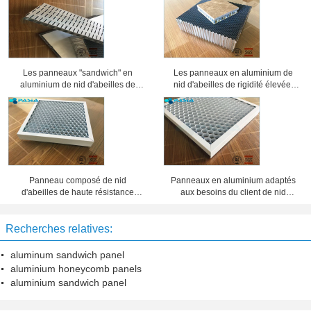
Les panneaux "sandwich" en
Les panneaux en aluminium de
aluminium de nid d'abeilles de
nid d'abeilles de rigidité élevée,
preuve saine ont usiné la
âme en nid d'abeilles lambrisse 25
préparation de surface
millimètres d'épaisseur
Panneau composé de nid
Panneaux en aluminium adaptés
d'abeilles de haute résistance
aux besoins du client de nid
d'épaisseur de 20 millimètres 10
d'abeilles d'épaisseur d'aluminium,
ans de période de garantie
feuillard de nid d'abeilles
Recherches relatives:
aluminum sandwich panel
aluminium honeycomb panels
aluminium sandwich panel