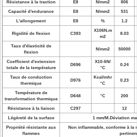
Résistance à la traction
E8
N/mm2
806
Capacité d'endurance
E8
N/mm2
531
L'allongement
E8
%
1.2
X106N.m
Rigidité de flexion
C393
8.03
m2
Taux d'élasticité de
N/mm2
50000
flexion
Coefficient d'extension
X10-6N/
D696
0.24
totale de la température
°C
Taux de conduction
Kcal/mhr
D976
0.23
thermique
°C
Température de
D648
°C
200
transformation thermique
Résistance à la liaison
C297
12
Légèreté de la surface
1 mm/M.Déviation m
Propriété résistante aux
Non inflammable, conforme à la 
flammes
pertinen