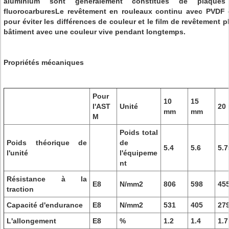
aluminium sont généralement constitués de plaques
fluorocarburesLe revêtement en rouleaux continu avec PVDF e
pour éviter les différences de couleur et le film de revêtement pla
bâtiment avec une couleur vive pendant longtemps.
Propriétés mécaniques
Pour
10
15
l'AST
Unité
20
mm
mm
M
Poids total
Poids théorique de
de
5.4
5.6
5.7
l'unité
l'équipeme
nt
Résistance à la
E8
N/mm2
806
598
45
traction
Capacité d'endurance
E8
N/mm2
531
405
27
L'allongement
E8
%
1.2
1.4
1.7