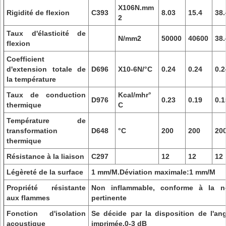
X106N.mm
Rigidité de flexion
C393
8.03
15.4
38.
2
Taux d'élasticité de
N/mm2
50000
40600
38.
flexion
Coefficient
d'extension totale de
D696
X10-6N/°C
0.24
0.24
0.2
la température
Taux de conduction
Kcal/mhr°
D976
0.23
0.19
0.1
thermique
C
Température de
transformation
D648
°C
200
200
20
thermique
Résistance à la liaison
C297
12
12
12
Légèreté de la surface
1 mm/M.Déviation maximale:1 mm/M
Propriété résistante
Non inflammable, conforme à la n
aux flammes
pertinente
Fonction d'isolation
Se décide par la disposition de l'angl
acoustique
imprimée,0-3 dB