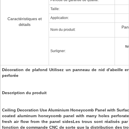
Période de garantie de qualité:
Taille:
Application:
Caractéristiques et
détails
Pan
Nom du produit:
tu
Surligner:
Décoration de plafond Utilisez un panneau de nid d'abeille 
perforée
Description du produit
Ceiling Decoration Use Aluminium Honeycomb Panel with Surfac
coated aluminum honeycomb panel with many holes perforated
fresh air flow from the panel sidesLes trous sont réalisés pa
fonction de commande CNC de sorte que la distribution des tro