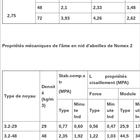
48
2,1
2,33
1,48
2,75
72
3,93
4,26
2,62
Propriétés mécaniques de l'âme en nid d'abeilles de Nomex 2
Stab.comp.s
L propriétés 
tr
cisaillement (MPA)
Densit
(MPA)
é
Force
Module
Type de noyau
(kg/m
Minu
Min
M
3)
Type
te
Type
ute
Type
ut
Ind
Ind
In
3.2-29
29
0,77
0,60
0,56
0,47
25,9
17
3.2-48
48
2,35
1,92
1,22
1,03
44,5
34