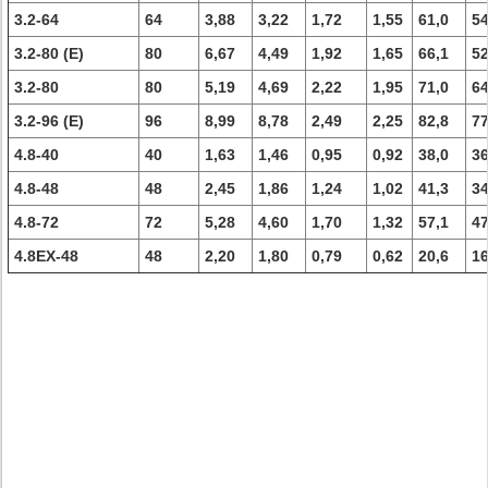
3.2-64
64
3,88
3,22
1,72
1,55
61,0
54
3.2-80 (E)
80
6,67
4,49
1,92
1,65
66,1
52
3.2-80
80
5,19
4,69
2,22
1,95
71,0
64
3.2-96 (E)
96
8,99
8,78
2,49
2,25
82,8
77
4.8-40
40
1,63
1,46
0,95
0,92
38,0
36
4.8-48
48
2,45
1,86
1,24
1,02
41,3
34
4.8-72
72
5,28
4,60
1,70
1,32
57,1
47
4.8EX-48
48
2,20
1,80
0,79
0,62
20,6
16