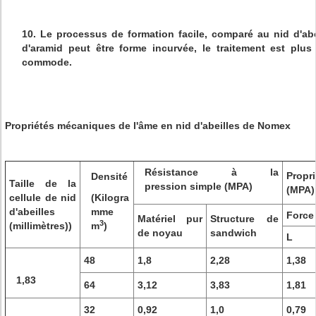
10. Le processus de formation facile, comparé au nid d'abei
d'aramid peut être forme incurvée, le traitement est plu
commode.
Propriétés mécaniques de l'âme en nid d'abeilles de Nomex
Résistance à la
Propr
Densité
Taille de la
pression simple (MPA)
(MPA)
cellule de nid
(Kilogra
d'abeilles
mme
Force
Matériel pur
Structure de
3
(millimètres))
m
)
de noyau
sandwich
L
48
1,8
2,28
1,38
1,83
64
3,12
3,83
1,81
32
0,92
1,0
0,79