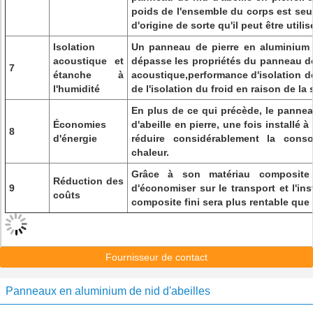
poids de l'ensemble du corps est seul
d'origine de sorte qu'il peut être utilis
Isolation
Un panneau de pierre en aluminium 
acoustique et
dépasse les propriétés du panneau de p
7
étanche à
acoustique,performance d'isolation de 
l'humidité
de l'isolation du froid en raison de la 
En plus de ce qui précède, le panne
Économies
d'abeille en pierre, une fois installé à l
8
d'énergie
réduire considérablement la conso
chaleur.
Grâce à son matériau composite 
Réduction des
9
d'économiser sur le transport et l'ins
coûts
composite fini sera plus rentable que 
Fournisseur de contact
Panneaux en aluminium de nid d'abeilles