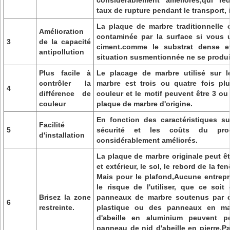
considérablement améliorés,qui ré
taux de rupture pendant le transport, in
La plaque de marbre traditionnelle
Amélioration
contaminée par la surface si vous u
3
de la capacité
ciment.comme le substrat dense et
antipollution
situation susmentionnée ne se produi
Plus facile à
Le placage de marbre utilisé sur 
contrôler la
marbre est trois ou quatre fois plu
4
différence de
couleur et le motif peuvent être 3 ou
couleur
plaque de marbre d'origine.
En fonction des caractéristiques sus
Facilité
5
sécurité et les coûts du proce
d'installation
considérablement améliorés.
La plaque de marbre originale peut êtr
et extérieur, le sol, le rebord de la fe
Mais pour le plafond,Aucune entrepr
le risque de l'utiliser, que ce soi
Brisez la zone
panneaux de marbre soutenus par 
6
restreinte.
plastique ou des panneaux en ma
d'abeille en aluminium peuvent pe
panneau de nid d'abeille en pierre.Par