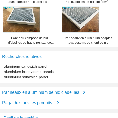
aluminium de nid d'abeilles de
nid d'abeilles de rigidité élevée,
preuve saine ont usiné la
âme en nid d'abeilles lambrisse 25
préparation de surface
millimètres d'épaisseur
Panneau composé de nid
Panneaux en aluminium adaptés
d'abeilles de haute résistance
aux besoins du client de nid
d'épaisseur de 20 millimètres 10
d'abeilles d'épaisseur d'aluminium,
ans de période de garantie
feuillard de nid d'abeilles
Recherches relatives:
aluminum sandwich panel
aluminium honeycomb panels
aluminium sandwich panel
Panneaux en aluminium de nid d'abeilles
Regardez tous les produits