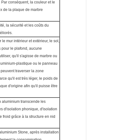
. Par conséquent, la couleur et le
eux de la plaque de marbre
té, la sécurité et les coûts du
éliorés.
le mur intérieur et extérieur, le sol,
is pour le plafond, aucune
tiliser, qu'il s'agisse de marbre ou
aluminium-plastique ou le panneau
 peuvent traverser la zone
ce qu'il est très léger, le poids de
que d'origine afin qu'il puisse être
en aluminium transcende les
s d'isolation phonique, d'isolation
le froid grâce à la structure en nid
aluminium Stone, après installation
érablement la consommation