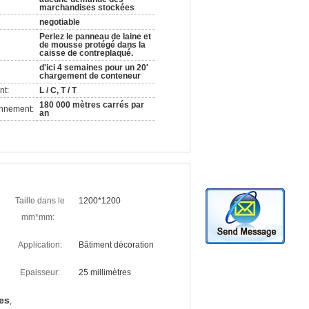
marchandises stockées
negotiable
Perlez le panneau de laine et
de mousse protégé dans la
caisse de contreplaqué.
d'ici 4 semaines pour un 20'
chargement de conteneur
nt:
L / C, T / T
180 000 mètres carrés par
onnement:
an
Taille dans le
1200*1200
mm*mm:
Application:
Bâtiment décoration
Epaisseur:
25 millimètres
es
,