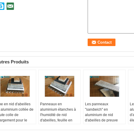
tres Produits
e en nid d'abeilles
Panneaux en
Les panneaux
Le
 aluminium collée de
aluminium étanches à
"sandwich" en
al
ute colle de
l'humidité de nid
aluminium de nid
d'
argement pour le
d'abeilles, feuille en
d'abeilles de preuve
él
nneau de mur rideau
aluminium de nid
saine ont usiné la
d'
tériau:
A5052
d'abeilles
préparation de surface
mi