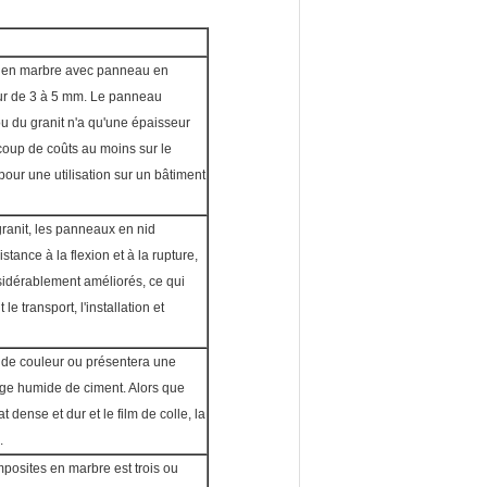
e en marbre avec panneau en
eur de 3 à 5 mm. Le panneau
u du granit n'a qu'une épaisseur
oup de coûts au moins sur le
pour une utilisation sur un bâtiment
granit, les panneaux en nid
stance à la flexion et à la rupture,
nsidérablement améliorés, ce qui
e transport, l'installation et
 de couleur ou présentera une
llage humide de ciment. Alors que
dense et dur et le film de colle, la
.
posites en marbre est trois ou