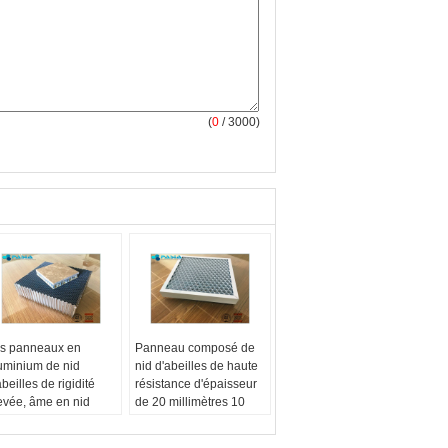
(
0
/ 3000)
s panneaux en
Panneau composé de
uminium de nid
nid d'abeilles de haute
abeilles de rigidité
résistance d'épaisseur
evée, âme en nid
de 20 millimètres 10
abeilles lambrisse 25
ans de période de
llimètres d'épaisseur
garantie