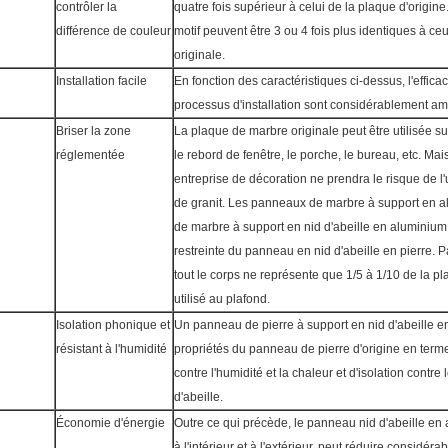
contrôler la
quatre fois supérieur à celui de la plaque d'origine
différence de couleur
motif peuvent être 3 ou 4 fois plus identiques à c
originale.
Installation facile
En fonction des caractéristiques ci-dessus, l'efficaci
processus d'installation sont considérablement am
Briser la zone
La plaque de marbre originale peut être utilisée sur 
réglementée
le rebord de fenêtre, le porche, le bureau, etc. Ma
entreprise de décoration ne prendra le risque de l'u
de granit. Les panneaux de marbre à support en 
de marbre à support en nid d'abeille en aluminium
restreinte du panneau en nid d'abeille en pierre. Par
tout le corps ne représente que 1/5 à 1/10 de la pla
utilisé au plafond.
Isolation phonique et
Un panneau de pierre à support en nid d'abeille 
résistant à l'humidité
propriétés du panneau de pierre d'origine en terme
contre l'humidité et la chaleur et d'isolation contre 
d'abeille.
Économie d'énergie
Outre ce qui précède, le panneau nid d'abeille en 
à l'intérieur et à l'extérieur, peut réduire consid