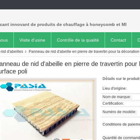
icant innovant de produits de chauffage à honeycomb et MI
nous
Visite d'usine
Contrôle de la qualité
Contact
D
id d'abeilles
Panneau de nid d'abeille en pierre de travertin pour la décoration
anneau de nid d'abeille en pierre de travertin pour
urface poli
Détails sur le produit
Lieu d'origine:
Nom de marque:
Certification:
Numéro de modèle:
Conditions de paieme
Quantité de command