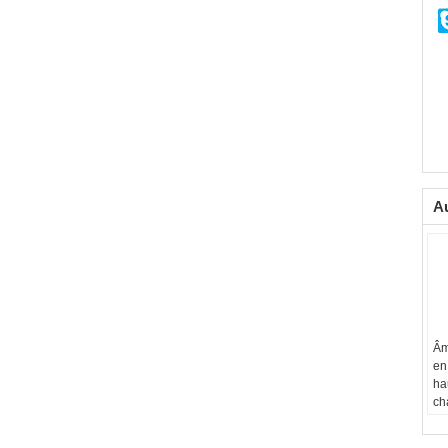
Au
Âm
en
ha
ch
pa
Ma