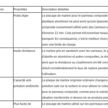
on.
Propriétés
Description détaillée
Poids léger
Le placage de marbre pour le panneau composit
plastique aluminium ne peut avoir qu'une épaiss
composite couramment utilisé avec des carreaux o
d'environ 12 mm. Cela permet d'économiser beauc
transport. En conséquence, c’est le meilleur choix 
avec une limite de charge.
haute résistance
Le marbre pris en sandwich avec les carreaux, le 
d'abeille en aluminium et autres composites, la rési
ainsi que la résistance au cisaillement ont été co
réduit considérablement le taux de rupture pendant l
l'utilisation.
Capacité anti-
La plaque de marbre originale ordinaire changera
pollution améliorée
pollution sale sur la surface si vous utilisez le co
pour le panneau composite, comme pour le substrat 
situation mentionnée ci-dessus ne se produira pas
Plus facile de
Le placage de marbre utilisé sur les panneaux com