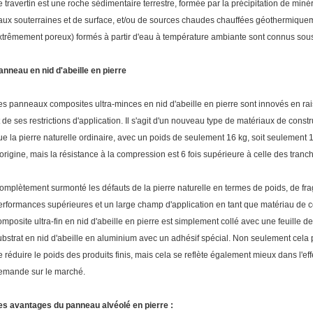
e travertin est une roche sédimentaire terrestre, formée par la précipitation de miné
aux souterraines et de surface, et/ou de sources chaudes chauffées géothermiquem
xtrêmement poreux) formés à partir d'eau à température ambiante sont connus sous
anneau en nid d'abeille en pierre
es panneaux composites ultra-minces en nid d'abeille en pierre sont innovés en rai
t de ses restrictions d'application. Il s'agit d'un nouveau type de matériaux de cons
ue la pierre naturelle ordinaire, avec un poids de seulement 16 kg, soit seulement 1
'origine, mais la résistance à la compression est 6 fois supérieure à celle des tranch
omplètement surmonté les défauts de la pierre naturelle en termes de poids, de fragil
erformances supérieures et un large champ d'application en tant que matériau de 
omposite ultra-fin en nid d'abeille en pierre est simplement collé avec une feuille 
ubstrat en nid d'abeille en aluminium avec un adhésif spécial. Non seulement cela 
e réduire le poids des produits finis, mais cela se reflète également mieux dans l'effet
emande sur le marché.
es avantages du panneau alvéolé en pierre :