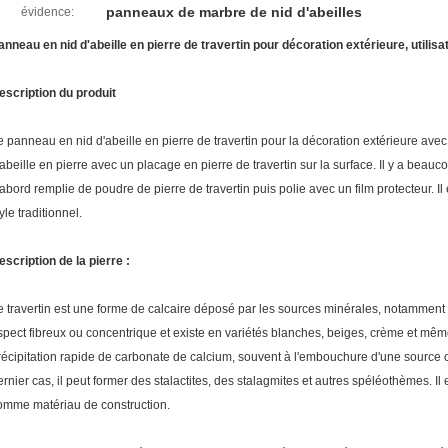
panneaux de marbre de nid d'abeilles
évidence:
anneau en nid d'abeille en pierre de travertin pour décoration extérieure, utilisa
escription du produit
e panneau en nid d'abeille en pierre de travertin pour la décoration extérieure ave
'abeille en pierre avec un placage en pierre de travertin sur la surface. Il y a beauc
'abord remplie de poudre de pierre de travertin puis polie avec un film protecteur. Il
yle traditionnel.
escription de la pierre :
e travertin est une forme de calcaire déposé par les sources minérales, notamment 
spect fibreux ou concentrique et existe en variétés blanches, beiges, crème et même
récipitation rapide de carbonate de calcium, souvent à l'embouchure d'une source 
ernier cas, il peut former des stalactites, des stalagmites et autres spéléothèmes. Il e
omme matériau de construction.