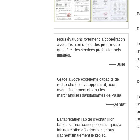
P
D
Nous évaluons fortement la coopération
L
avec Pasia en raison des produits de
qualité et des services professionnels
d
illimités.
d
—— Julie
st
Grâce à votre excellente capacité de
D
recherche et développement, nous
avons finalement obtenu les
marchandises satisfaisantes de Pasia.
L
a
—— Ashraf
p
d
La fabrication rapide d'échantillon
basée sur nos concepts compliqués a
c
fait notre offre effectivement, nous
gagnent finalement le projet.