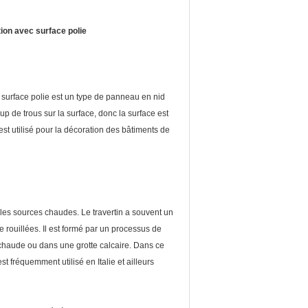
tion avec surface polie
c surface polie est un type de panneau en nid
oup de trous sur la surface, donc la surface est
 est utilisé pour la décoration des bâtiments de
les sources chaudes. Le travertin a souvent un
 rouillées. Il est formé par un processus de
chaude ou dans une grotte calcaire. Dans ce
st fréquemment utilisé en Italie et ailleurs