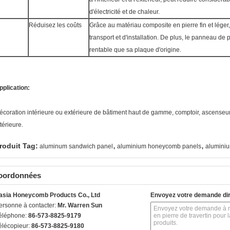
d'électricité et de chaleur.
Réduisez les coûts
Grâce au matériau composite en pierre fin et léger, 
transport et d'installation. De plus, le panneau de 
rentable que sa plaque d'origine.
pplication:
écoration intérieure ou extérieure de bâtiment haut de gamme, comptoir, ascenseur, 
térieure.
,
,
roduit Tag:
aluminum sandwich panel
aluminium honeycomb panels
alumini
oordonnées
asia Honeycomb Products Co., Ltd
Envoyez votre demande di
ersonne à contacter:
Mr. Warren Sun
éléphone:
86-573-8825-9179
élécopieur:
86-573-8825-9180