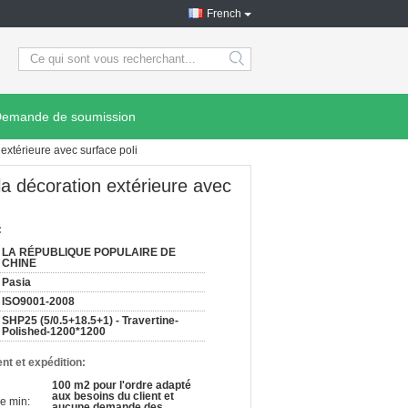
French
search
emande de soumission
 extérieure avec surface poli
 la décoration extérieure avec
:
LA RÉPUBLIQUE POPULAIRE DE
CHINE
Pasia
ISO9001-2008
SHP25 (5/0.5+18.5+1) - Travertine-
Polished-1200*1200
nt et expédition:
100 m2 pour l'ordre adapté
aux besoins du client et
e min:
aucune demande des