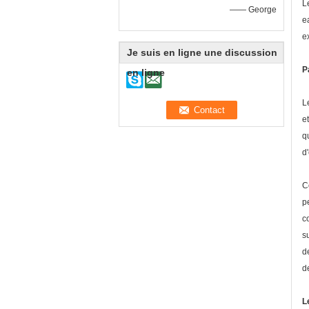
L
—— George
e
e
Je suis en ligne une discussion
P
en ligne
L
e
q
d
C
p
c
s
d
d
L