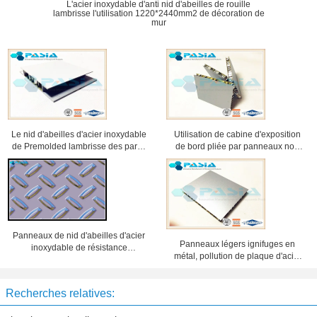
L'acier inoxydable d'anti nid d'abeilles de rouille
lambrisse l'utilisation 1220*2440mm2 de décoration de
mur
Le nid d'abeilles d'acier inoxydable
Utilisation de cabine d'exposition
de Premolded lambrisse des partie
de bord pliée par panneaux non
supérieure du comptoir pour la
combustibles de nid d'abeilles
décoration d'intérieur
d'acier inoxydable
Panneaux de nid d'abeilles d'acier
Panneaux légers ignifuges en
inoxydable de résistance
métal, pollution de plaque d'acier
d'humidité pour la construction
de nid d'abeilles anti
navale
Recherches relatives: