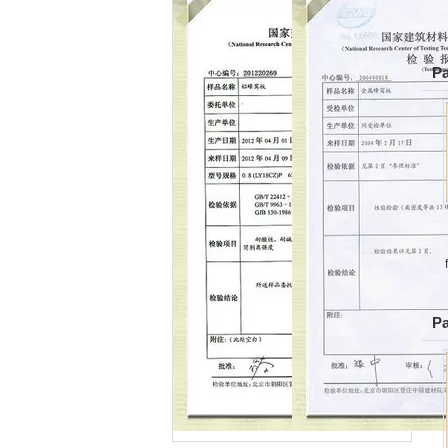
Pa
Pa