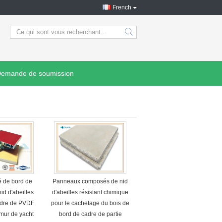
French
search
emande de soumission
 de bord de
Panneaux composés de nid
id d'abeilles
d'abeilles résistant chimique
udre de PVDF
pour le cachetage du bois de
 mur de yacht
bord de cadre de partie