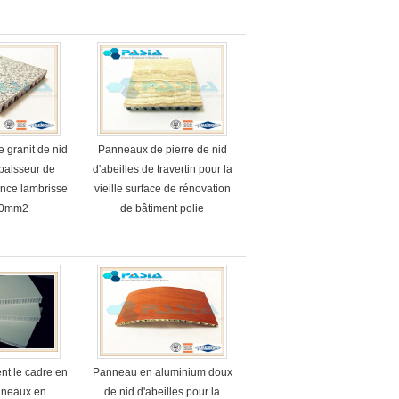
supérieure du comptoir
 granit de nid
Panneaux de pierre de nid
épaisseur de
d'abeilles de travertin pour la
ince lambrisse
vieille surface de rénovation
00mm2
de bâtiment polie
ent le cadre en
Panneau en aluminium doux
nneaux en
de nid d'abeilles pour la