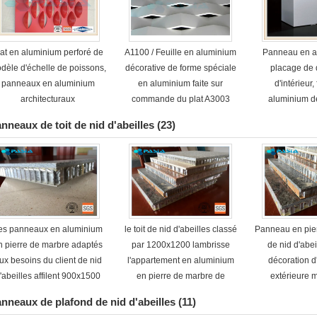
lat en aluminium perforé de
A1100 / Feuille en aluminium
Panneau en a
dèle d'échelle de poissons,
décorative de forme spéciale
placage de 
panneaux en aluminium
en aluminium faite sur
d'intérieur,
architecturaux
commande du plat A3003
aluminium d
coutume pou
nneaux de toit de nid d'abeilles
(23)
es panneaux en aluminium
le toit de nid d'abeilles classé
Panneau en pier
n pierre de marbre adaptés
par 1200x1200 lambrisse
de nid d'abei
ux besoins du client de nid
l'appartement en aluminium
décoration d'
'abeilles affilent 900x1500
en pierre de marbre de
extérieure m
ouvert classés
panneau de nid d'abeilles
nneaux de plafond de nid d'abeilles
(11)