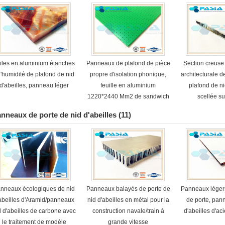
iles en aluminium étanches
Panneaux de plafond de pièce
Section creuse
l'humidité de plafond de nid
propre d'isolation phonique,
architecturale 
d'abeilles, panneau léger
feuille en aluminium
plafond de ni
1220*2440 Mm2 de sandwich
scellée su
nneaux de porte de nid d'abeilles
(11)
nneaux écologiques de nid
Panneaux balayés de porte de
Panneaux légers
abeilles d'Aramid/panneaux
nid d'abeilles en métal pour la
de porte, pan
d d'abeilles de carbone avec
construction navale/train à
d'abeilles d'ac
le traitement de modèle
grande vitesse