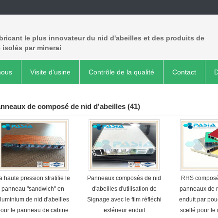
bricant le plus innovateur du nid d'abeilles et des produits de
 isolés par minerai
nous
Visite d'usine
Contrôle de la qualité
Contact
D
nneaux de composé de nid d'abeilles
(41)
a haute pression stratifie le
Panneaux composés de nid
RHS composé
panneau "sandwich" en
d'abeilles d'utilisation de
panneaux de n
luminium de nid d'abeilles
Signage avec le film réfléchi
enduit par po
pour le panneau de cabine
extérieur enduit
scellé pour le