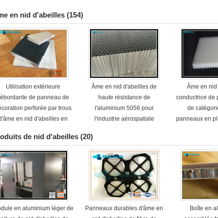
e en nid d'abeilles
(154)
Utilisation extérieure
Âme en nid d'abeilles de
Âme en nid 
ébordante de panneau de
haute résistance de
conductrice de
coration perforée par trous
l'aluminium 5056 pour
de catégori
d'âme en nid d'abeilles en
l'industrie aérospatiale
panneaux en pl
métal d'air
d'abei
oduits de nid d'abeilles
(20)
dule en aluminium léger de
Panneaux durables d'âme en
Boîte en 