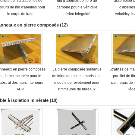
oiture de nid d'abeilles de
nid d'abeilles de fibre de
assemblée fa
oduits de nid d'abeilles pour
carbone pour le véhicule
d'abeilles
le corps de train
aérien téléguidé
vélo/tricycl
carga
nneaux en pierre composés
(12)
nneaux en pierre composés
La pierre composée soutenue
Stratifiés de m
de forme incurvée pour le
de laine de roche lambrisse le
par filet de fi
ubstrat des murs intérieurs
module de revêtement pour
panneaux de m
AHP
l'immeuble de bureaux
lég
ble à isolation minérale
(10)