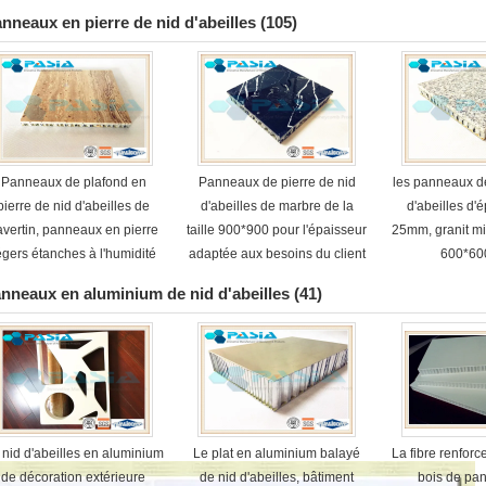
nneaux en pierre de nid d'abeilles
(105)
Panneaux de plafond en
Panneaux de pierre de nid
les panneaux de
pierre de nid d'abeilles de
d'abeilles de marbre de la
d'abeilles d'
ravertin, panneaux en pierre
taille 900*900 pour l'épaisseur
25mm, granit m
égers étanches à l'humidité
adaptée aux besoins du client
600*6
par décoration d'intérieur
nneaux en aluminium de nid d'abeilles
(41)
 nid d'abeilles en aluminium
Le plat en aluminium balayé
La fibre renforc
de décoration extérieure
de nid d'abeilles, bâtiment
bois de pa