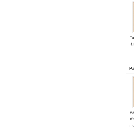
Tu
à 
Pa
Pa
d'
ni