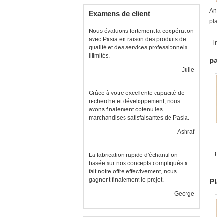
An
Examens de client
pl
Nous évaluons fortement la coopération
avec Pasia en raison des produits de
i
qualité et des services professionnels
illimités.
pa
—— Julie
Grâce à votre excellente capacité de
recherche et développement, nous
avons finalement obtenu les
marchandises satisfaisantes de Pasia.
—— Ashraf
La fabrication rapide d'échantillon
basée sur nos concepts compliqués a
fait notre offre effectivement, nous
gagnent finalement le projet.
Pl
—— George