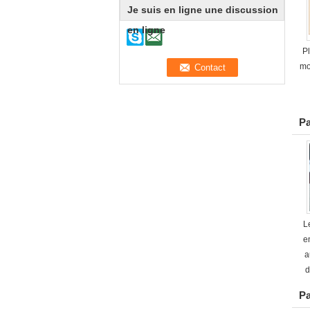
Je suis en ligne une discussion
en ligne
P
mo
Pa
L
e
a
d
Pa