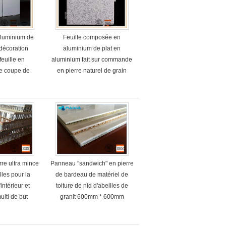
luminium de
Feuille composée en
décoration
aluminium de plat en
 feuille en
aluminium fait sur commande
e coupe de
en pierre naturel de grain
r le rideau
antirouille
re ultra mince
Panneau "sandwich" en pierre
lles pour la
de bardeau de matériel de
intérieur et
toiture de nid d'abeilles de
ulti de but
granit 600mm * 600mm