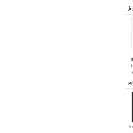
Âm
d
dé
Pr
Mo