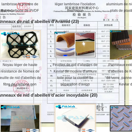
lambrisse la poudre de
léger lambrisse l'isolation
aluminium de ni
fluorocarbone de PVDF
thermique
plats de plas
enduite
pièce 
nneaux de nid d'abeilles d'Aramid
(23)
Noyau léger de haute
Feuilles de nid d'abeilles de
Panneaux exté
résistance de Nomex de
Kevlar de modèle d'armure
d'abeilles de K
feuille de nid d'abeilles de
toile pour la cloison de
de verre, pann
fibre de carbone non
séparation d'avion
Kevlar 
combustible
nneaux de nid d'abeilles d'acier inoxydable
(20)