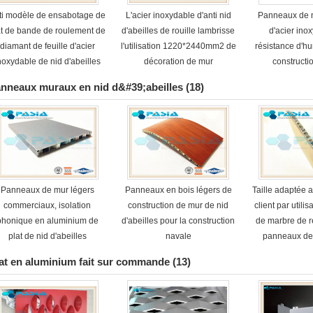
ti modèle de ensabotage de
L'acier inoxydable d'anti nid
Panneaux de n
at de bande de roulement de
d'abeilles de rouille lambrisse
d'acier ino
diamant de feuille d'acier
l'utilisation 1220*2440mm2 de
résistance d'hu
noxydable de nid d'abeilles
décoration de mur
constructi
d'utilisation de poussoir
nneaux muraux en nid d&#39;abeilles
(18)
Panneaux de mur légers
Panneaux en bois légers de
Taille adaptée 
commerciaux, isolation
construction de mur de nid
client par utilis
phonique en aluminium de
d'abeilles pour la construction
de marbre de 
plat de nid d'abeilles
navale
panneaux de
d'abeilles 
at en aluminium fait sur commande
(13)