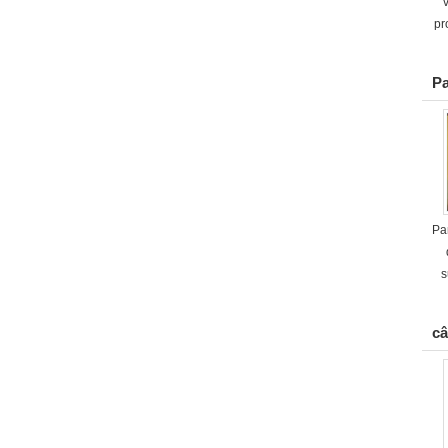
v
pr
Pa
Pa
s
câ