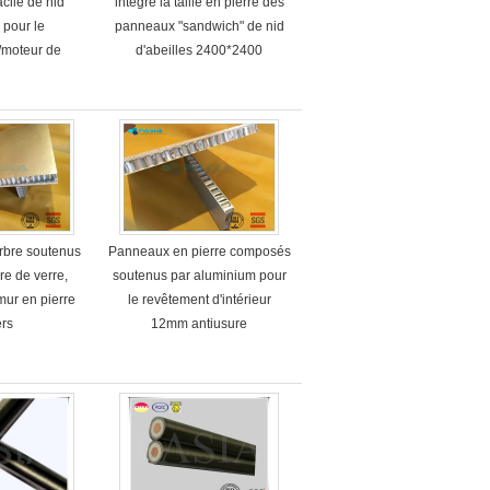
cile de nid
intégré la taille en pierre des
 pour le
panneaux "sandwich" de nid
e/moteur de
d'abeilles 2400*2400
ison
arbre soutenus
Panneaux en pierre composés
bre de verre,
soutenus par aluminium pour
ur en pierre
le revêtement d'intérieur
ers
12mm antiusure