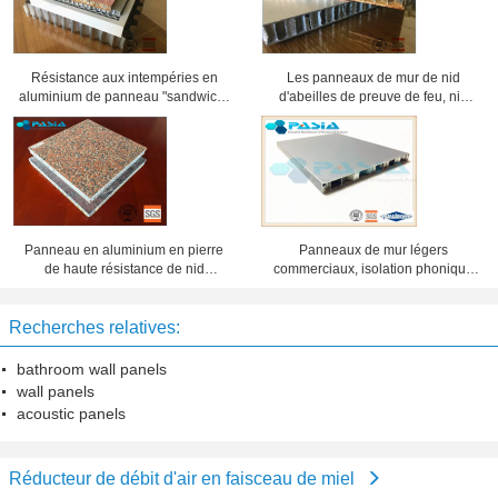
Résistance aux intempéries en
Les panneaux de mur de nid
aluminium de panneau "sandwich"
d'abeilles de preuve de feu, nid
de nid d'abeilles de surface plane
d'abeilles léger lambrisse la taille
élevée excellente
de 1x1 m2
Panneau en aluminium en pierre
Panneaux de mur légers
de haute résistance de nid
commerciaux, isolation phonique
d'abeilles pour la décoration
en aluminium de plat de nid
intérieure d'ascenseur
d'abeilles
Recherches relatives:
bathroom wall panels
wall panels
acoustic panels
Réducteur de débit d'air en faisceau de miel