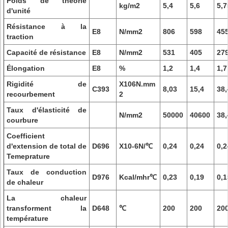
Poids de théorie
kg/m2
5,4
5,6
5,7
d'unité
Résistance à la
E8
N/mm2
806
598
45
traction
Capacité de résistance
E8
N/mm2
531
405
27
Élongation
E8
%
1,2
1,4
1,7
Rigidité de
X106N.mm
C393
8,03
15,4
38,
recourbement
2
Taux d'élasticité de
N/mm2
50000
40600
38,
courbure
Coefficient
d'extension de total de
D696
X10-6N/℃
0,24
0,24
0,2
Temeprature
Taux de conduction
D976
Kcal/mhr℃
0,23
0,19
0,1
de chaleur
La chaleur
transforment la
D648
℃
200
200
20
température