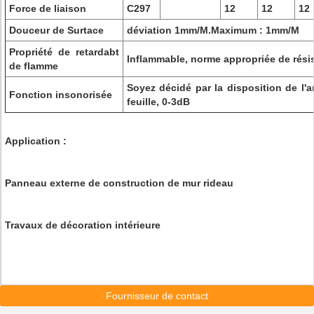
Force de liaison
C297
12
12
12
Douceur de Surtace
déviation 1mm/M.Maximum : 1mm/M
Propriété de retardabt
Inflammable, norme appropriée de rési
de flamme
Soyez décidé par la disposition de l'a
Fonction insonorisée
feuille, 0-3dB
Application :
Panneau externe de construction de mur rideau
Travaux de décoration intérieure
Fournisseur de contact