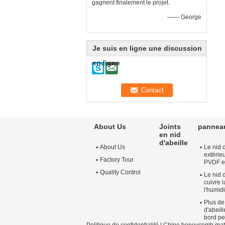
gagnent finalement le projet.
—— George
Je suis en ligne une discussion
en ligne
About Us
Joints
panneau
en nid
d'abeille
About Us
Le nid 
extérie
Factory Tour
PVDF e
Quality Control
Le nid 
cuivre 
l'humidi
Plus de
d'abeil
bord pe
Politique de confidentialité
|
Chine honeycomb mate