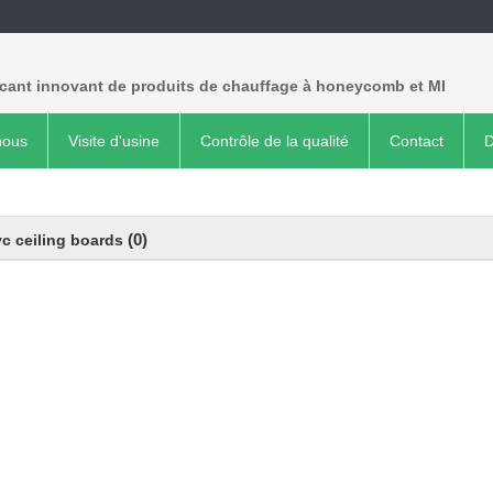
icant innovant de produits de chauffage à honeycomb et MI
nous
Visite d'usine
Contrôle de la qualité
Contact
D
(0)
c ceiling boards