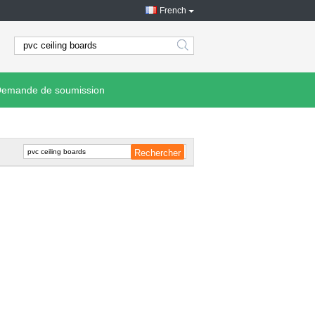
French
search
emande de soumission