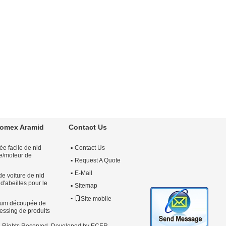
Nomex Aramid
Contact Us
e facile de nid
Contact Us
cle/moteur de
Request A Quote
E-Mail
e voiture de nid
 d'abeilles pour le
Sitemap
Site mobile
nium découpée de
essing de produits
ll Rights Reserved. Developed by
ECER