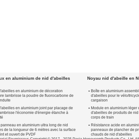
x en aluminium de nid d'abeilles
Noyau nid d'abeille en 
d'abeilles en aluminium de décoration
Boîte en aluminium assemblé
ure lambrisse la poudre de fluorocarbone de
d'abeilles pour le vélo/tricy
nduite
cargaison
d'abeilles en aluminium joint par placage de
Module en aluminium léger d
lambrisse l'économie d'énergie étanche à
d'abeilles de produits de nid
té
corps de train
 panneau en aluminium ultra long de nid
Résistance acide en alumi
les de la longueur de 6 mètres avec la surface
panneaux de plancher de pr
int et ouvert de PVDF
chauds de nid d'abeilles
rial
Fournisseur. Copyright © 2017 - 2025 Pasia Honeycomb Products Co., Ltd. A